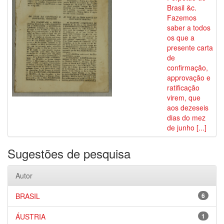
Brasil &c.
Fazemos
saber a todos
os que a
presente carta
de
confirmação,
approvação e
ratificação
virem, que
aos dezeseis
dias do mez
de junho [...]
Sugestões de pesquisa
Autor
BRASIL
6
ÁUSTRIA
1