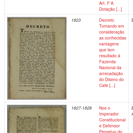
Art. Iº A
Dotação [...]
1823
Decreto.
Tomando em
consideração
as conhecidas
vantagens
que tem
resultado á
Fazenda
Nacional da
arrecadação
do Disimo do
Café [...]
1827-1828
Nos o
Imperador
Constitucional
e Defensor
Perpetuo do