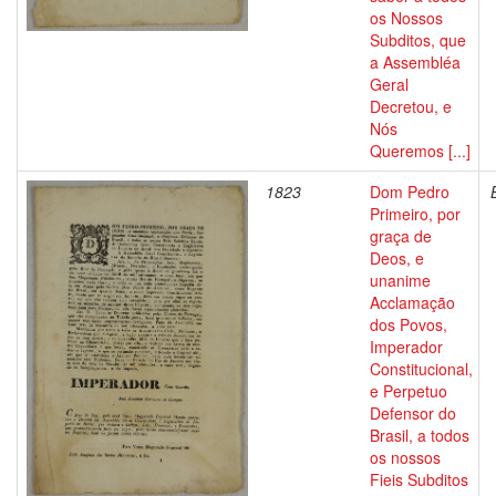
os Nossos
Subditos, que
a Assembléa
Geral
Decretou, e
Nós
Queremos [...]
1823
Dom Pedro
Primeiro, por
graça de
Deos, e
unanime
Acclamação
dos Povos,
Imperador
Constitucional,
e Perpetuo
Defensor do
Brasil, a todos
os nossos
Fieis Subditos