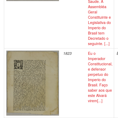
Saude. A
Assembléa
Geral
Constituinte e
Legislativa do
Imperio do
Brasil tem
Decretado o
seguinte. [...]
1823
Eu o
Imperador
Constitucional,
e defensor
perpetuo do
Imperio do
Brasil. Faço
saber aos que
este Alvará
virem[...]