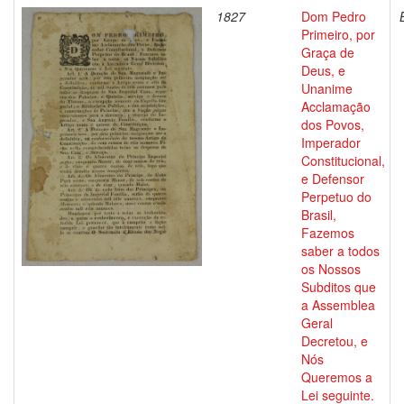
1827
Dom Pedro
Primeiro, por
Graça de
Deus, e
Unanime
Acclamação
dos Povos,
Imperador
Constitucional,
e Defensor
Perpetuo do
Brasil,
Fazemos
saber a todos
os Nossos
Subditos que
a Assemblea
Geral
Decretou, e
Nós
Queremos a
Lei seguinte.