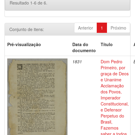
Resultado 1-6 de 6.
Anterior
1
Próximo
Conjunto de itens:
Pré-visualização
Data do
Título
documento
1831
Dom Pedro
Primeiro, por
graça de Deos
e Unanime
Acclamação
dos Povos,
Imperador
Constitucional,
e Defensor
Perpetuo do
Brasil,
Fazemos
saber a todos