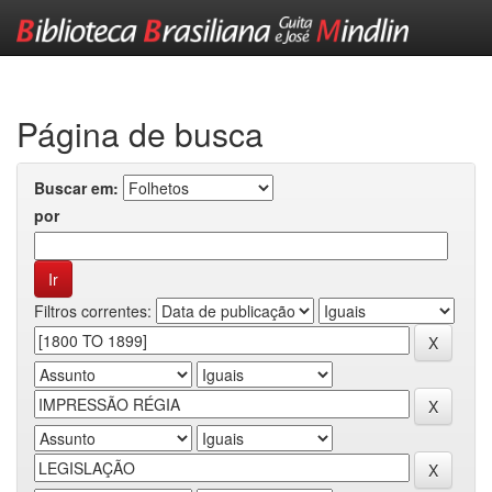
Skip
navigation
Página de busca
Buscar em:
por
Filtros correntes: