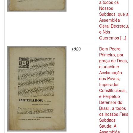
a todos os
Nossos
Subditos, que a
Assembléa
Geral Decretou,
e Nós
Queremos [...]
1823
Dom Pedro
Primeiro, por
graça de Deos,
e unanime
Acclamação
dos Povos,
Imperador
Constitucional,
e Perpetuo
Defensor do
Brasil, a todos
os nossos Fieis
Subditos
Saude. A
Assembléa