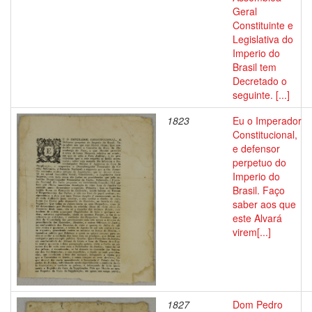
Geral
Constituinte e
Legislativa do
Imperio do
Brasil tem
Decretado o
seguinte. [...]
1823
Eu o Imperador
Constitucional,
e defensor
perpetuo do
Imperio do
Brasil. Faço
saber aos que
este Alvará
virem[...]
1827
Dom Pedro