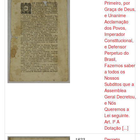
Primeiro, por
Graça de Deus,
e Unanime
Acclamação
dos Povos,
Imperador
Constitucional,
e Defensor
Perpetuo do
Brasil,
Fazemos saber
a todos os
Nossos
Subditos que a
Assemblea
Geral Decretou,
e Nós
Queremos a
Lei seguinte.
Art. Iº A
Dotação [...]
1823
Decreto.