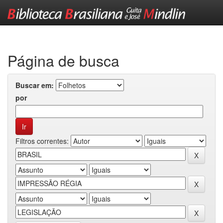
Skip
navigation
Página de busca
Buscar em:
por
Filtros correntes: