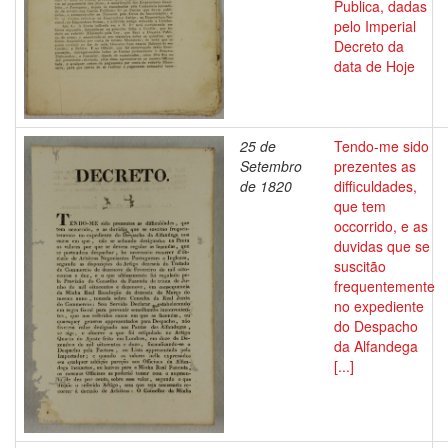
Publica, dadas
pelo Imperial
Decreto da
data de Hoje
25 de
Tendo-me sido
Setembro
prezentes as
de 1820
difficuldades,
que tem
occorrido, e as
duvidas que se
suscitão
frequentemente
no expediente
do Despacho
da Alfandega
[...]