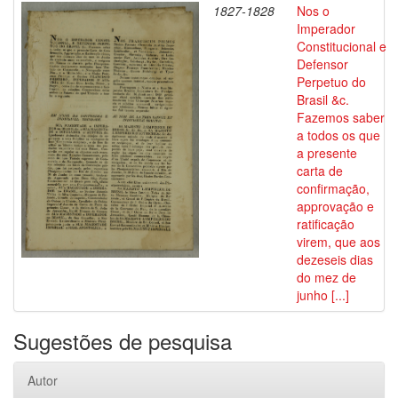
1827-1828
Nos o
Imperador
Constitucional e
Defensor
Perpetuo do
Brasil &c.
Fazemos saber
a todos os que
a presente
carta de
confirmação,
approvação e
ratificação
virem, que aos
dezeseis dias
do mez de
junho [...]
Sugestões de pesquisa
Autor