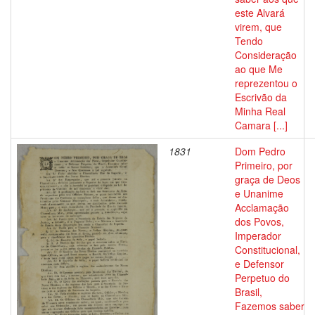
este Alvará
virem, que
Tendo
Consideração
ao que Me
reprezentou o
Escrivão da
Minha Real
Camara [...]
1831
Dom Pedro
Primeiro, por
graça de Deos
e Unanime
Acclamação
dos Povos,
Imperador
Constitucional,
e Defensor
Perpetuo do
Brasil,
Fazemos saber