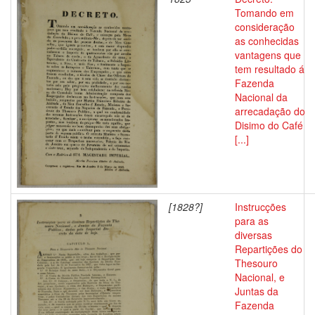
Tomando em
consideração
as conhecidas
vantagens que
tem resultado á
Fazenda
Nacional da
arrecadação do
Disimo do Café
[...]
[1828?]
Instrucções
para as
diversas
Repartições do
Thesouro
Nacional, e
Juntas da
Fazenda