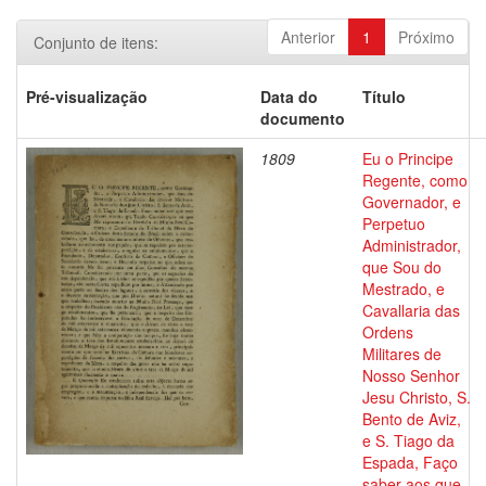
Anterior
1
Próximo
Conjunto de itens:
Pré-visualização
Data do
Título
documento
1809
Eu o Principe
Regente, como
Governador, e
Perpetuo
Administrador,
que Sou do
Mestrado, e
Cavallaria das
Ordens
Militares de
Nosso Senhor
Jesu Christo, S.
Bento de Aviz,
e S. Tiago da
Espada, Faço
saber aos que