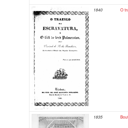
1840
O tr
1835
Bout