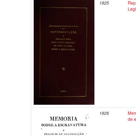
1825
Rep
Legi
1826
Memó
de e