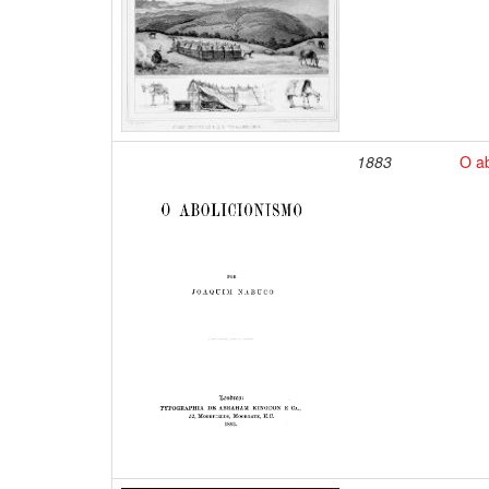
1883
O a