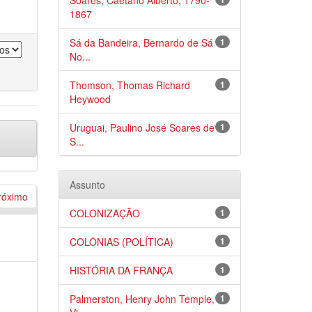
Soares, Caetano Alberto, 1790-
1867
Sá da Bandeira, Bernardo de Sá
1
No...
Thomson, Thomas Richard
1
Heywood
Uruguai, Paulino José Soares de
1
S...
Assunto
róximo
COLONIZAÇÃO
1
COLÔNIAS (POLÍTICA)
1
HISTÓRIA DA FRANÇA
1
Palmerston, Henry John Temple,
1