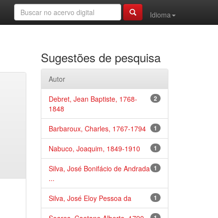
Idioma
Sugestões de pesquisa
Autor
Debret, Jean Baptiste, 1768-
2
1848
Barbaroux, Charles, 1767-1794
1
Nabuco, Joaquim, 1849-1910
1
Silva, José Bonifácio de Andrada
1
...
Silva, José Eloy Pessoa da
1
1