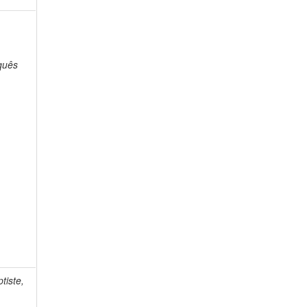
quês
tiste,