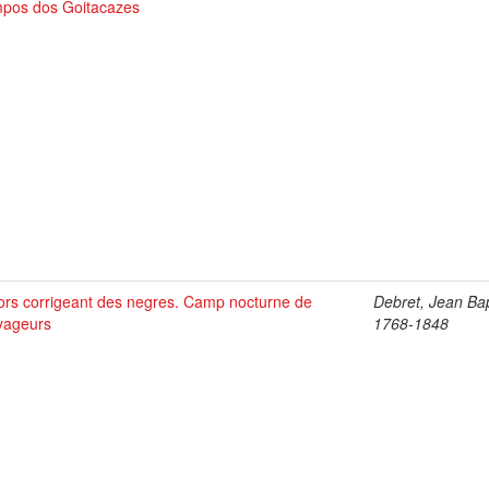
pos dos Goitacazes
ors corrigeant des negres. Camp nocturne de
Debret, Jean Bap
yageurs
1768-1848