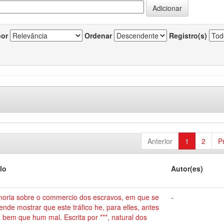
por
Ordenar
Registro(s)
Anterior
1
2
P
lo
Autor(es)
oria sobre o commercio dos escravos, em que se
-
ende mostrar que este tráfico he, para elles, antes
bem que hum mal. Escrita por ***, natural dos