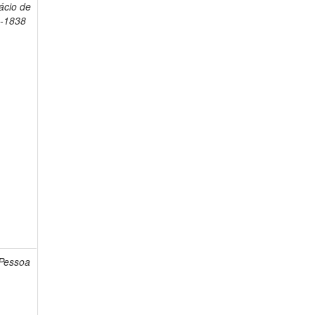
fácio de
3-1838
 Pessoa