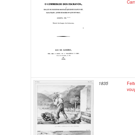
Cam
1835
Feit
vou