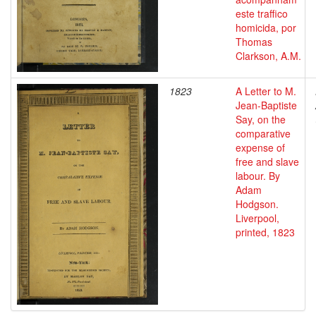
este traffico
homicida, por
Thomas
Clarkson, A.M.
1823
A Letter to M.
Jean-Baptiste
Say, on the
comparative
expense of
free and slave
labour. By
Adam
Hodgson.
Liverpool,
printed, 1823