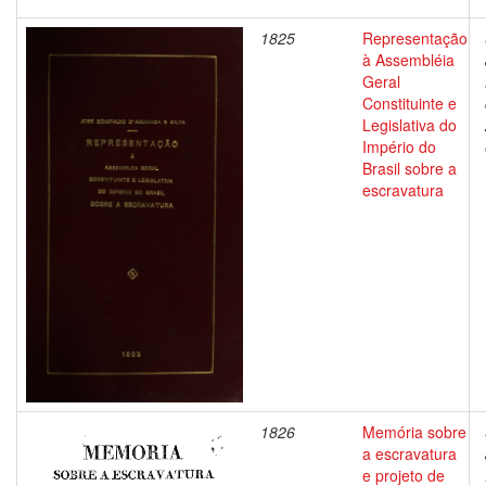
1825
Representação
à Assembléia
Geral
Constituinte e
Legislativa do
Império do
Brasil sobre a
escravatura
1826
Memória sobre
a escravatura
e projeto de