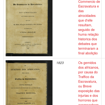
Commercio de
Escravatura e
das
atrocidades
que d'elle
resultam,
seguido de
huma relação
historica dos
debates que
terminaram a
final abolição
1823
Os gemidos
dos africanos,
por causa do
Traffico da
Escravatura,
ou Breve
exposição das
injurias e dos
horrores que
acompanham