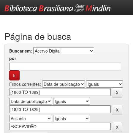
Skip
navigation
Página de busca
Buscar em:
por
Filtros correntes: