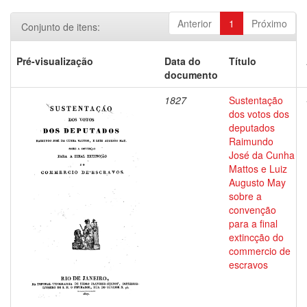
Anterior
1
Próximo
Conjunto de itens:
Pré-visualização
Data do
Título
documento
1827
Sustentação
dos votos dos
deputados
Raimundo
José da Cunha
Mattos e Luiz
Augusto May
sobre a
convenção
para a final
extincção do
commercio de
escravos