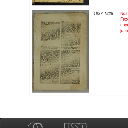
1827-1828
Nos 
Faz
appr
junh