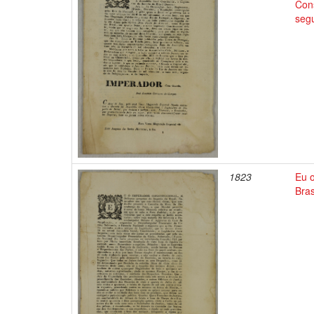
Cons
segu
1823
Eu o
Bras