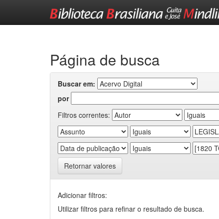
Skip
navigation
Página de busca
Buscar em:
por
Filtros correntes:
Retornar valores
Adicionar filtros:
Utilizar filtros para refinar o resultado de busca.