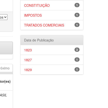
CONSTITUIÇÃO
1
IMPOSTOS
1
TRATADOS COMERCIAIS
1
Data de Publicação
1823
3
1827
1
róximo
1829
1
tor(es)
ASIL