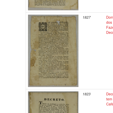
1827
Dom
dos 
Faz
Decr
1823
Dec
tem
Café