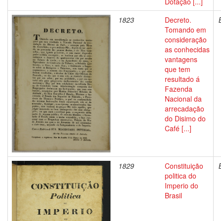
Dotação [...]
1823
Decreto.
Tomando em
consideração
as conhecidas
vantagens
que tem
resultado á
Fazenda
Nacional da
arrecadação
do Disimo do
Café [...]
1829
Constituição
politica do
Imperio do
Brasil