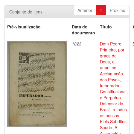
Anterior
1
Próximo
Conjunto de itens:
Pré-visualização
Data do
Título
documento
1823
Dom Pedro
Primeiro, por
graça de
Deos, e
unanime
Acclamação
dos Povos,
Imperador
Constitucional,
e Perpetuo
Defensor do
Brasil, a todos
os nossos
Fieis Subditos
Saude. A
Assembléa