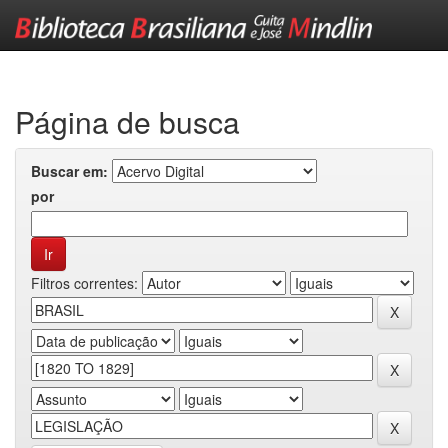
Skip
navigation
Página de busca
Buscar em:
por
Filtros correntes: