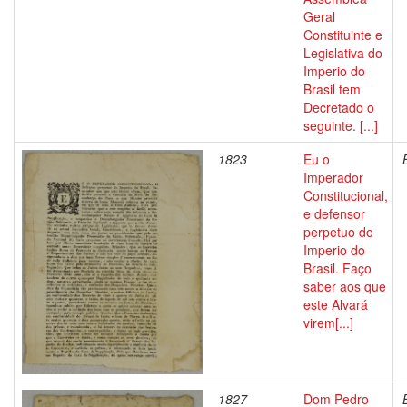
Geral
Constituinte e
Legislativa do
Imperio do
Brasil tem
Decretado o
seguinte. [...]
1823
Eu o
Imperador
Constitucional,
e defensor
perpetuo do
Imperio do
Brasil. Faço
saber aos que
este Alvará
virem[...]
1827
Dom Pedro