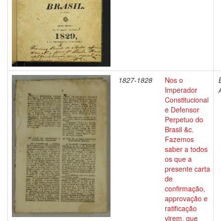
1827-1828
Nos o
Imperador
Constitucional
e Defensor
Perpetuo do
Brasil &c.
Fazemos
saber a todos
os que a
presente carta
de
confirmação,
approvação e
ratificação
virem, que