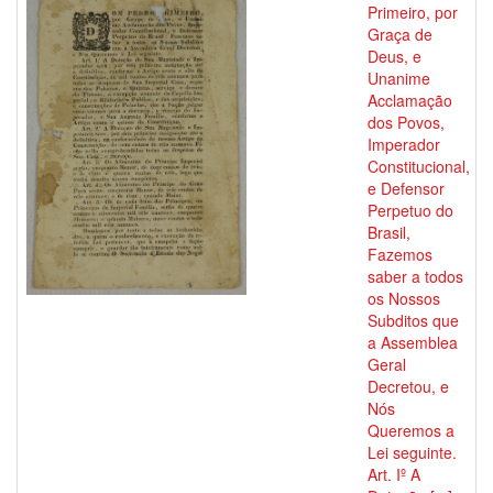
Primeiro, por
Graça de
Deus, e
Unanime
Acclamação
dos Povos,
Imperador
Constitucional,
e Defensor
Perpetuo do
Brasil,
Fazemos
saber a todos
os Nossos
Subditos que
a Assemblea
Geral
Decretou, e
Nós
Queremos a
Lei seguinte.
Art. Iº A