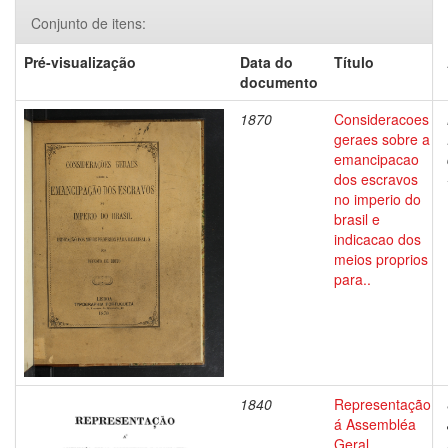
Conjunto de itens:
Pré-visualização
Data do
Título
documento
1870
Consideracoes
geraes sobre a
emancipacao
dos escravos
no imperio do
brasil e
indicacao dos
meios proprios
para..
1840
Representação
á Assembléa
Geral