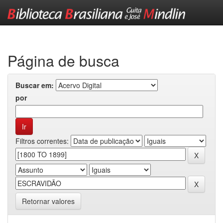
Skip
navigation
Página de busca
Buscar em:
por
Filtros correntes:
Retornar valores