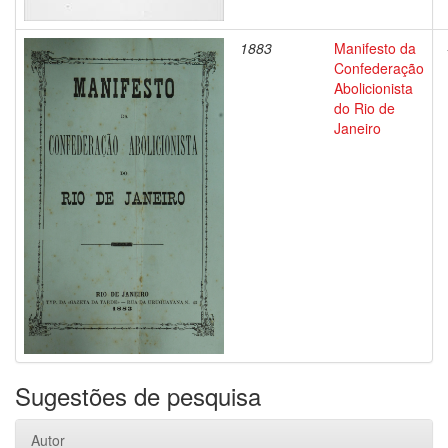
1883
Manifesto da
Confederação
Abolicionista
do Rio de
Janeiro
Sugestões de pesquisa
Autor