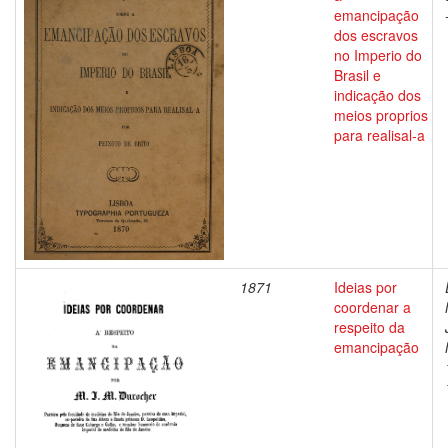
emancipação
dos escravos
no Imperio do
Brasil e
indicação dos
meios proprios
para realisal-a
1871
Ideias por
coordenar a
respeito da
emancipação