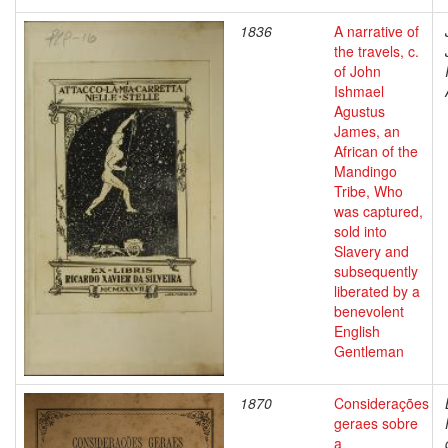
1836
A narrative of
the travels, c.
of John
Ishmael
Agustus
James, an
African of the
Mandingo
Tribe, Who
was captured,
sold into
Slavery and
subsequently
liberated by a
benevolent
English
Gentleman
1870
Considerações
geraes sobre
a