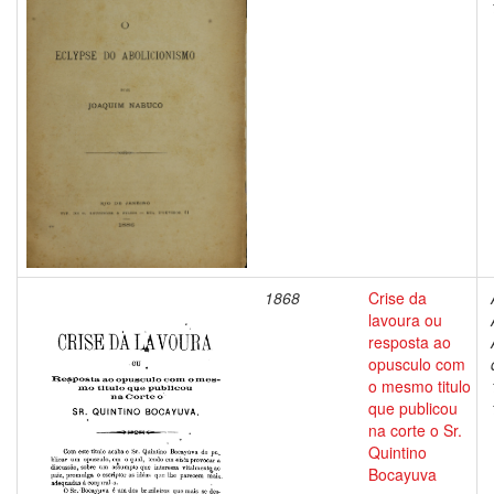
1868
Crise da
lavoura ou
resposta ao
opusculo com
o mesmo titulo
que publicou
na corte o Sr.
Quintino
Bocayuva