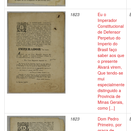
1823
Eu o
Imperador
Constitucional
de Defensor
Perpetuo do
Imperio do
Brasil faço
saber aos que
o presente
Alvará virem,
Que tendo-se
mui
especialmente
distinguido a
Provincia de
Minas Gerais,
como [...]
1823
Dom Pedro
Primeiro, por
graça de