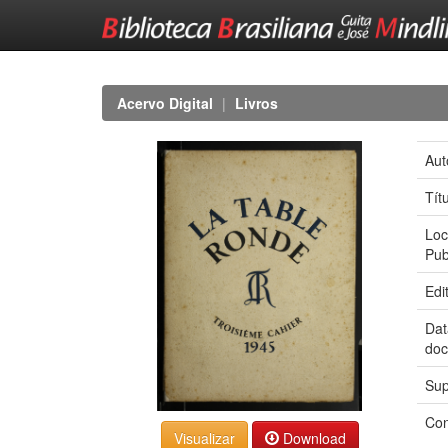
Skip
navigation
Acervo Digital
Livros
Aut
Tít
Loc
Pub
Edi
Dat
do
Sup
Co
Download