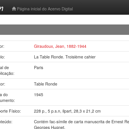
-->
Página inicial do Acervo Digital
or:
Giraudoux, Jean, 1882-1944
ulo:
La Table Ronde. Troisième cahier
al de
Paris
licação:
tor:
Table Ronde
a do
1945
cumento:
orte Físico:
228 p., 5 p.s.n, ilpart, 28,3 x 21,2 cm
nteúdo:
Contém fac-símile de carta manuscrita de Ernest R
Georges Hugnet.