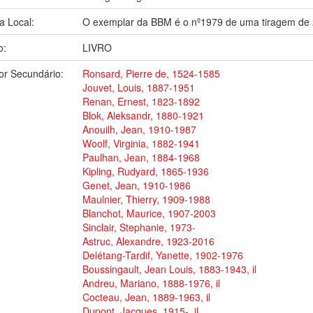
a Local:
O exemplar da BBM é o nº1979 de uma tiragem de
o:
LIVRO
or Secundário:
Ronsard, Pierre de, 1524-1585
Jouvet, Louis, 1887-1951
Renan, Ernest, 1823-1892
Blok, Aleksandr, 1880-1921
Anouilh, Jean, 1910-1987
Woolf, Virginia, 1882-1941
Paulhan, Jean, 1884-1968
Kipling, Rudyard, 1865-1936
Genet, Jean, 1910-1986
Maulnier, Thierry, 1909-1988
Blanchot, Maurice, 1907-2003
Sinclair, Stephanie, 1973-
Astruc, Alexandre, 1923-2016
Delétang-Tardif, Yanette, 1902-1976
Boussingault, Jean Louis, 1883-1943, il
Andreu, Mariano, 1888-1976, il
Cocteau, Jean, 1889-1963, il
Dupont, Jacques, 1915-, il