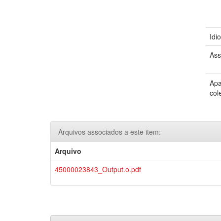
Idi
Ass
Apa
col
Arquivos associados a este item:
Arquivo
45000023843_Output.o.pdf