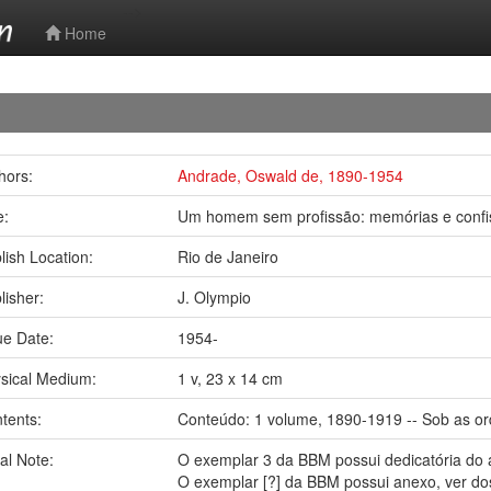
-->
Home
hors:
Andrade, Oswald de, 1890-1954
le:
Um homem sem profissão: memórias e confis
lish Location:
Rio de Janeiro
lisher:
J. Olympio
ue Date:
1954-
sical Medium:
1 v, 23 x 14 cm
tents:
Conteúdo: 1 volume, 1890-1919 -- Sob as o
al Note:
O exemplar 3 da BBM possui dedicatória do 
O exemplar [?] da BBM possui anexo, ver do