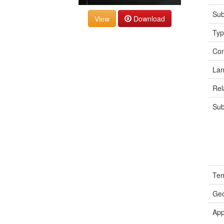
Sub
Download
Ty
Con
La
Rel
Sub
Tem
Geo
App