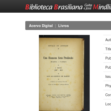
Skip
navigation
Acervo Digital
Livros
Aut
Tit
Pub
Pub
Iss
Phy
Con
Loc