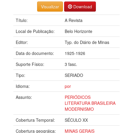
Visualizar
Download
Título:
A Revista
Local de Publicação:
Belo Horizonte
Editor:
Typ. do Diário de Minas
Data do documento:
1925-1926
Suporte Físico:
3 fasc.
Tipo:
SERIADO
Idioma:
por
Assunto:
PERIÓDICOS
LITERATURA BRASILEIRA
MODERNISMO
Cobertura Temporal:
SÉCULO XX
Cobertura geográica:
MINAS GERAIS