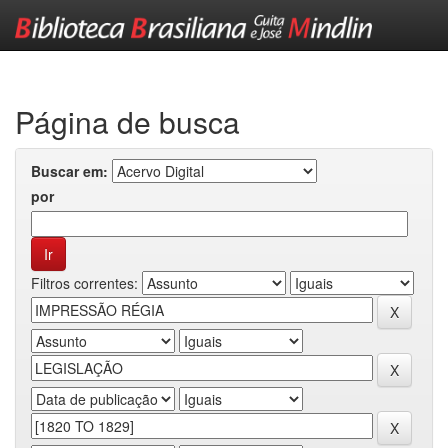
Skip
navigation
Página de busca
Buscar em:
por
Filtros correntes: