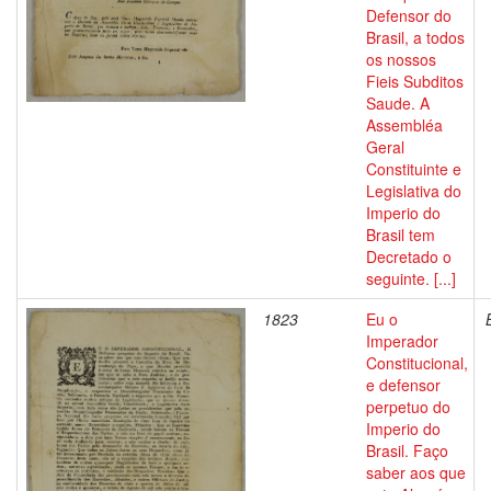
Defensor do
Brasil, a todos
os nossos
Fieis Subditos
Saude. A
Assembléa
Geral
Constituinte e
Legislativa do
Imperio do
Brasil tem
Decretado o
seguinte. [...]
1823
Eu o
Imperador
Constitucional,
e defensor
perpetuo do
Imperio do
Brasil. Faço
saber aos que