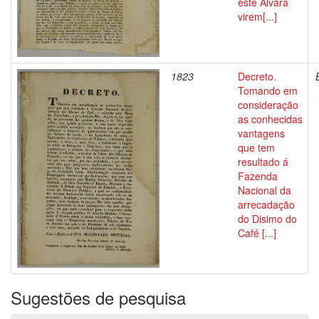
este Alvará
virem[...]
1823
Decreto.
Tomando em
consideração
as conhecidas
vantagens
que tem
resultado á
Fazenda
Nacional da
arrecadação
do Disimo do
Café [...]
Sugestões de pesquisa