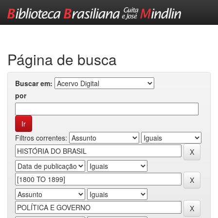
Skip
navigation
Página de busca
Buscar em:
por
Filtros correntes: