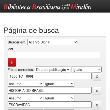
Skip
navigation
Página de busca
Buscar em:
por
Filtros correntes: