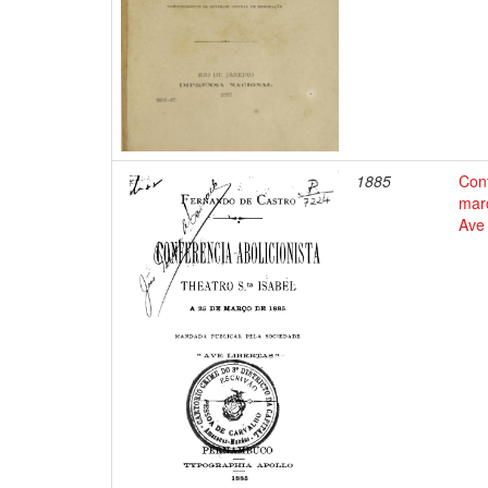
1885
Conf
mar
Ave 