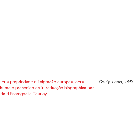
uena propriedade e imigração europea, obra
Couty, Louis, 185
thuma e precedida de introducção biographica por
edo d'Escragnolle Taunay