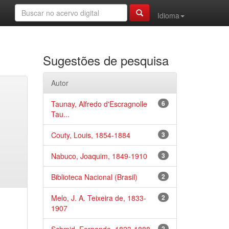
Idioma
Sugestões de pesquisa
Autor
Taunay, Alfredo d'Escragnolle
6
Tau...
Couty, Louis, 1854-1884
3
Nabuco, Joaquim, 1849-1910
3
Biblioteca Nacional (Brasil)
2
Melo, J. A. Teixeira de, 1833-
2
1907
2