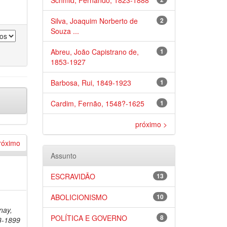
Schmid, Fernando, 1823-1888
Silva, Joaquim Norberto de
2
Souza ...
Abreu, João Capistrano de,
1
1853-1927
Barbosa, Rui, 1849-1923
1
Cardim, Fernão, 1548?-1625
1
próximo >
róximo
Assunto
ESCRAVIDÃO
13
ABOLICIONISMO
10
nay,
POLÍTICA E GOVERNO
8
3-1899