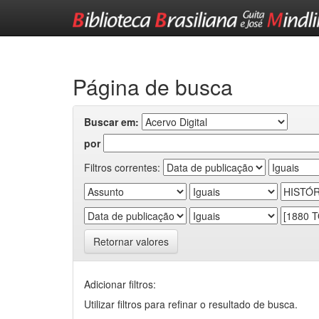
Skip
navigation
Página de busca
Buscar em:
por
Filtros correntes:
Retornar valores
Adicionar filtros:
Utilizar filtros para refinar o resultado de busca.