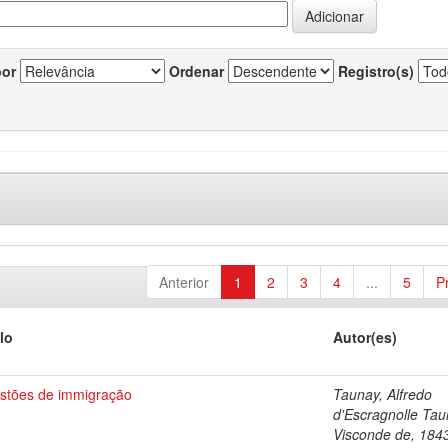
por
Ordenar
Registro(s)
Anterior
1
2
3
4
...
5
P
lo
Autor(es)
stões de immigração
Taunay, Alfredo
d'Escragnolle Tau
Visconde de, 184