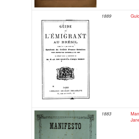
1889
Guid
1883
Mani
Jan