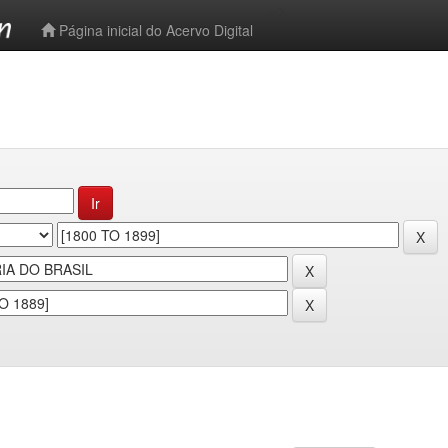
-->
Página inicial do Acervo Digital