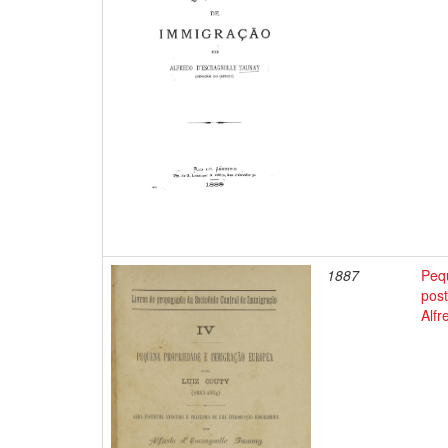
1887
Peq
pos
Alfr