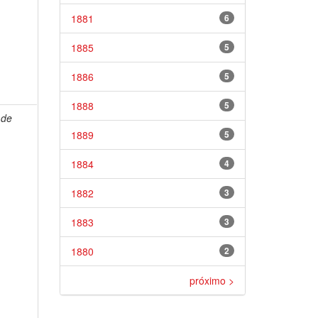
1881
6
1885
5
1886
5
1888
5
 de
1889
5
1884
4
1882
3
1883
3
1880
2
próximo >