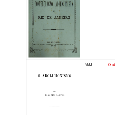
1883
O a