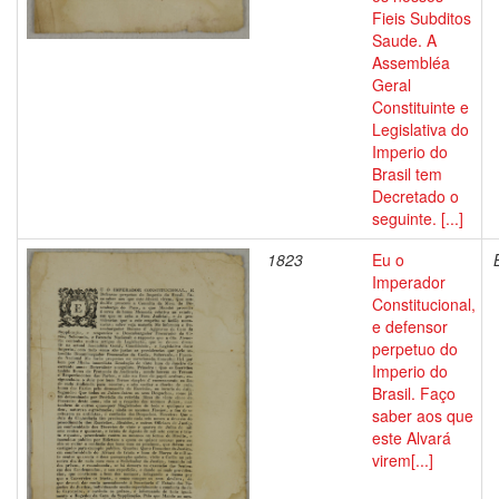
Fieis Subditos
Saude. A
Assembléa
Geral
Constituinte e
Legislativa do
Imperio do
Brasil tem
Decretado o
seguinte. [...]
1823
Eu o
Imperador
Constitucional,
e defensor
perpetuo do
Imperio do
Brasil. Faço
saber aos que
este Alvará
virem[...]