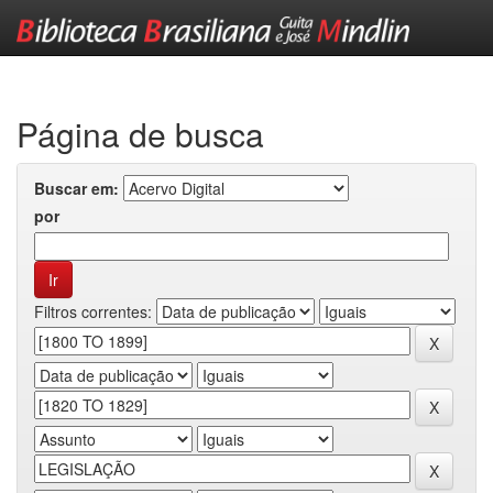
Skip
navigation
Página de busca
Buscar em:
por
Filtros correntes: