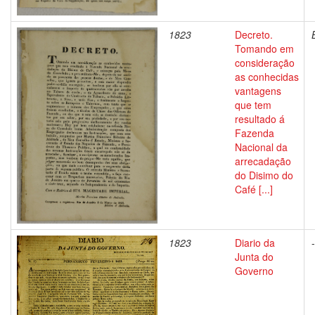
1823
Decreto.
Tomando em
consideração
as conhecidas
vantagens
que tem
resultado á
Fazenda
Nacional da
arrecadação
do Disimo do
Café [...]
1823
Diario da
-
Junta do
Governo