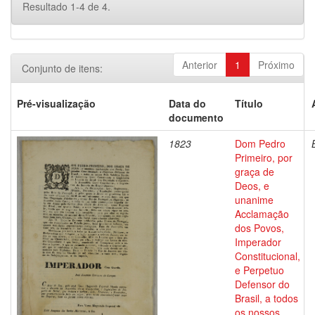
Resultado 1-4 de 4.
Anterior
1
Próximo
Conjunto de itens:
Pré-visualização
Data do
Título
documento
1823
Dom Pedro
Primeiro, por
graça de
Deos, e
unanime
Acclamação
dos Povos,
Imperador
Constitucional,
e Perpetuo
Defensor do
Brasil, a todos
os nossos