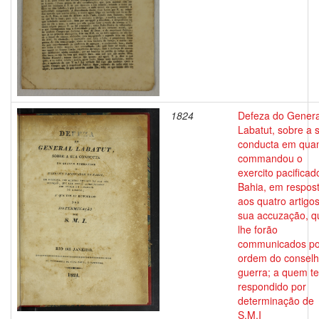
1824
Defeza do Genera
Labatut, sobre a 
conducta em qua
commandou o
exercito pacificad
Bahia, em respos
aos quatro artigo
sua accuzação, q
lhe forão
communicados po
ordem do conselh
guerra; a quem t
respondido por
determinação de
S.M.I