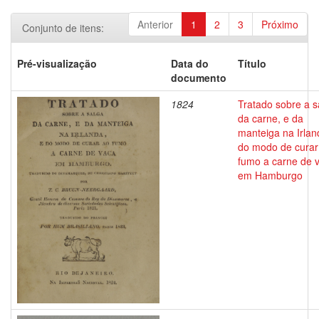
Anterior
1
2
3
Próximo
Conjunto de itens:
Pré-visualização
Data do
Título
documento
1824
Tratado sobre a s
da carne, e da
manteiga na Irlan
do modo de curar
fumo a carne de 
em Hamburgo