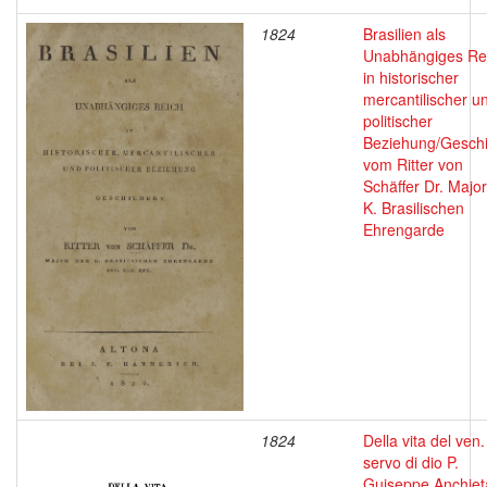
1824
Brasilien als
Unabhängiges Re
in historischer
mercantilischer u
politischer
Beziehung/Geschi
vom Ritter von
Schäffer Dr. Major
K. Brasilischen
Ehrengarde
1824
Della vita del ven.
servo di dio P.
Guiseppe Anchiet