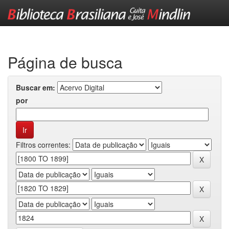
Skip
navigation
Página de busca
Buscar em:
por
Filtros correntes: