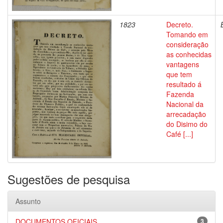
1823
Decreto.
Tomando em
consideração
as conhecidas
vantagens
que tem
resultado á
Fazenda
Nacional da
arrecadação
do Disimo do
Café [...]
Sugestões de pesquisa
Assunto
DOCUMENTOS OFICIAIS
3