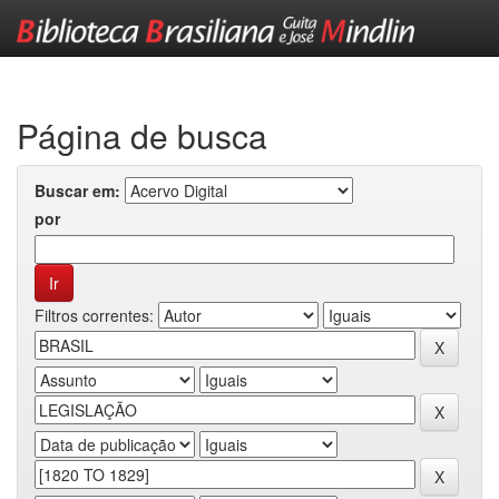
Skip
navigation
Página de busca
Buscar em:
por
Filtros correntes: