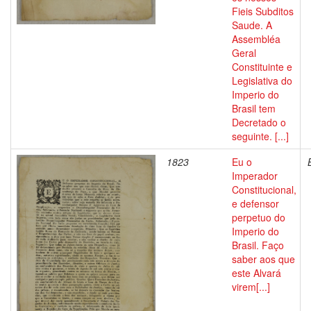
Fieis Subditos
Saude. A
Assembléa
Geral
Constituinte e
Legislativa do
Imperio do
Brasil tem
Decretado o
seguinte. [...]
1823
Eu o
Imperador
Constitucional,
e defensor
perpetuo do
Imperio do
Brasil. Faço
saber aos que
este Alvará
virem[...]