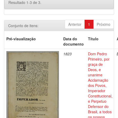
Resultado 1-3 de 3.
Anterior
1
Próximo
Conjunto de itens:
Pré-visualização
Data do
Título
documento
1823
Dom Pedro
Primeiro, por
graça de
Deos, e
unanime
Acclamação
dos Povos,
Imperador
Constitucional,
e Perpetuo
Defensor do
Brasil, a todos
os nossos