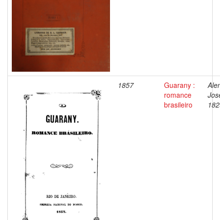
1857
Guarany :
Ale
romance
Jos
brasileiro
182