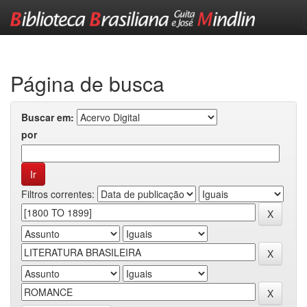
Skip
navigation
Página de busca
Buscar em:
por
Filtros correntes: