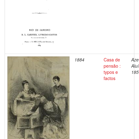
1884
Casa de
Aze
pensão :
Aluí
typos e
185
factos