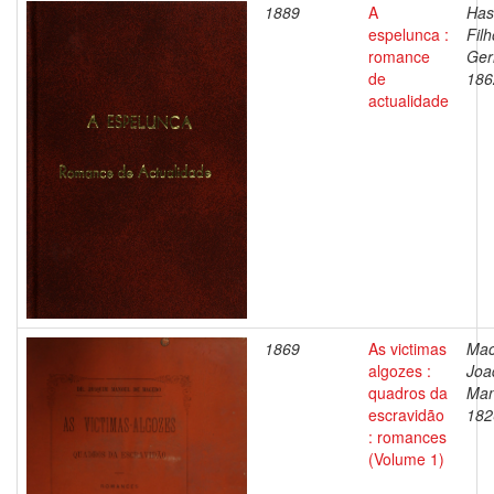
1889
A
Has
espelunca :
Filh
romance
Ger
de
186
actualidade
1869
As victimas
Mac
algozes :
Joa
quadros da
Man
escravidão
182
: romances
(Volume 1)