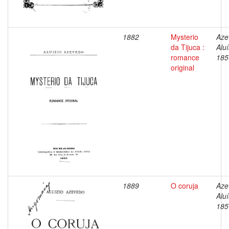
1882
Mysterio
Aze
da Tijuca :
Aluí
romance
185
original
1889
O coruja
Aze
Aluí
185