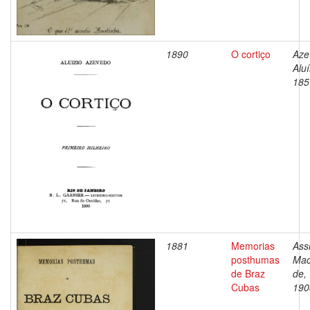
1890
O cortiço
Aze
Aluí
185
1881
Memorias
Assi
posthumas
Ma
de Braz
de,
Cubas
190