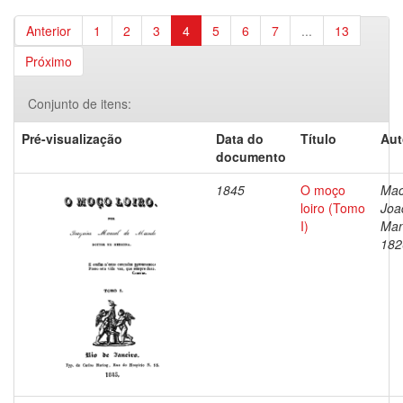
Anterior
1
2
3
4
5
6
7
...
13
Próximo
Conjunto de itens:
Pré-visualização
Data do
Título
Aut
documento
1845
O moço
Mac
loiro (Tomo
Joa
I)
Man
182