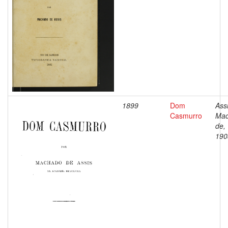
1899
Dom
Assi
Casmurro
Ma
de,
190