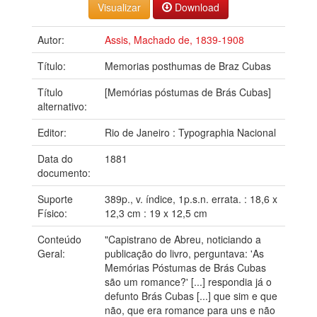
Download
Autor:
Assis, Machado de, 1839-1908
Título:
Memorias posthumas de Braz Cubas
Título
[Memórias póstumas de Brás Cubas]
alternativo:
Editor:
Rio de Janeiro : Typographia Nacional
Data do
1881
documento:
Suporte
389p., v. índice, 1p.s.n. errata. : 18,6 x
Físico:
12,3 cm : 19 x 12,5 cm
Conteúdo
"Capistrano de Abreu, noticiando a
Geral:
publicação do livro, perguntava: 'As
Memórias Póstumas de Brás Cubas
são um romance?' [...] respondia já o
defunto Brás Cubas [...] que sim e que
não, que era romance para uns e não