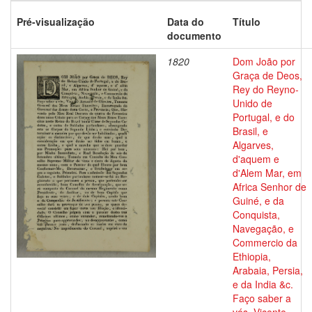
Pré-visualização
Data do
Título
documento
1820
Dom João por
Graça de Deos,
Rey do Reyno-
Unido de
Portugal, e do
Brasil, e
Algarves,
d'aquem e
d'Alem Mar, em
Africa Senhor de
Guiné, e da
Conquista,
Navegação, e
Commercio da
Ethiopia,
Arabaia, Persia,
e da India &c.
Faço saber a