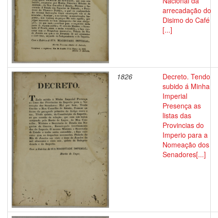
Nacional da
arrecadação do
Disimo do Café
[...]
1826
Decreto. Tendo
subido á Minha
Imperial
Presença as
listas das
Provincias do
Imperio para a
Nomeação dos
Senadores[...]