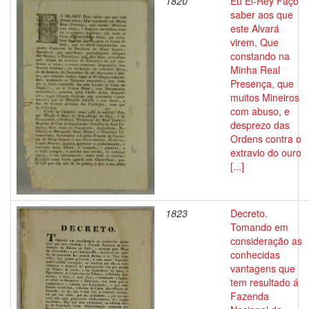
1820
Eu El-Rey Faço
saber aos que
este Alvará
virem, Que
constando na
Minha Real
Presença, que
muitos Mineiros
com abuso, e
desprezo das
Ordens contra o
extravio do ouro
[...]
1823
Decreto.
Tomando em
consideração as
conhecidas
vantagens que
tem resultado á
Fazenda