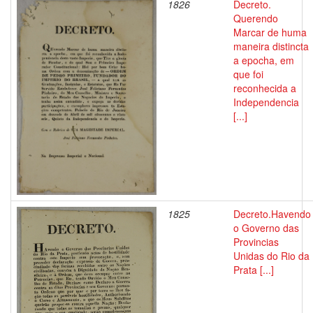
1826
Decreto.
Querendo
Marcar de huma
maneira distincta
a epocha, em
que foi
reconhecida a
Independencia
[...]
1825
Decreto.Havendo
o Governo das
Provincias
Unidas do Rio da
Prata [...]