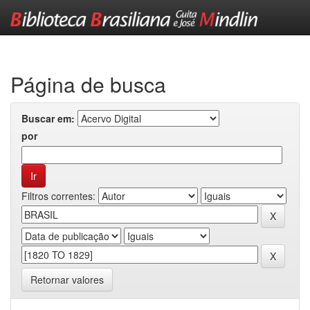
Skip
navigation
Página de busca
Buscar em:
por
Filtros correntes:
Retornar valores