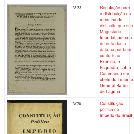
1823
Regulação para
a distribuição da
medalha de
distinção que sua
Magestade
Imperial, por seu
decreto desta
data ha por bem
conferir ao
Exercito, e
Esquadra, sob o
Commando em
chefe do Tenente
General Barão
de Laguna
1829
Constituição
politica do
Imperio do Brasil