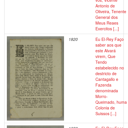
vós, Vicente
Antonio de
Oliveira, Tenente
General dos
Meus Reaes
Exercitos [...]
1820
Eu El-Rey Faço
saber aos que
este Alvará
virem, Que
Tendo
estabelecido no
destricto de
Cantagallo e
Fazenda
denominada
Morro-
Queimado, huma
Colonia de
Suissos [...]