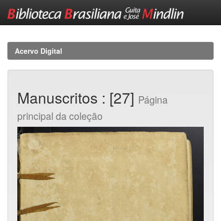
Skip
navigation
Acervo Digital
Manuscritos : [27]
Página
principal da coleção