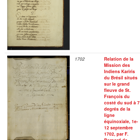
1702
Relation de la
Mission des
Indiens Kariris
du Brésil situés
sur le grand
fleuve de St.
François du
costé du sud à 7
degrés de la
ligne
équinoxiale, 1e-
12 septembre
1702, par F.
Bernard de