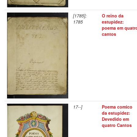
[1785];
O reino da
1785
estupidez:
poema em quatr
cantos
17--]
Poema comico
da estupidez:
Devedido em
quatro Cantos