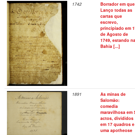
1742
Borrador em que
Lanço todas as
cartas que
escrevo,
principiado em 1
de Agosto de
1749, estando n
Bahia [...]
1891
As minas de
Salomão:
comedia
maravilhosa em 
actos, divididos
em 17 quadros e
uma apotheose