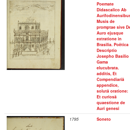
Poemate
Didascalico Ab
Aurifodinensibu
Musis de
promptae sive D
Auro ejusque
extratione in
Brasilia. Poëtica
Descriptio
Josepho Basilio
Gama
elucubrata.
additis, Et
Compendiariã
appendice,
solutã oratione:
Et curiosã
quaestione de
Auri genesi
1795
Soneto