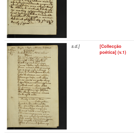
s.d.]
[Collecção
poética] (v.1)