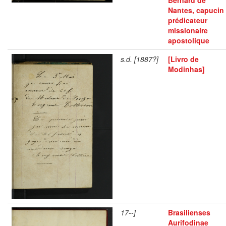
Nantes, capucin
prédicateur
missionaire
apostolique
s.d. [1887?]
[Livro de
Modinhas]
17--]
Brasilienses
Aurifodinae