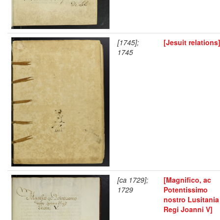
[1745];
[Jesuit relations
1745
[ca 1729];
[Magnifico, ac
1729
Potentissimo
nostro Lusitania
Regi Joanni V]