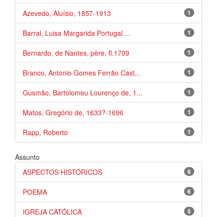
Azevedo, Aluísio, 1857-1913
1
Barral, Luisa Margarida Portugal ...
1
Bernardo, de Nantes, père, fl.1709
1
Branco, Antonio Gomes Ferrão Cast...
1
Gusmão, Bartolomeu Lourenço de, 1...
1
Matos, Gregório de, 1633?-1696
1
Rapp, Roberto
1
Assunto
ASPECTOS HISTÓRICOS
6
POEMA
6
IGREJA CATÓLICA
5