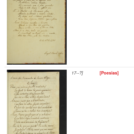
17--?]
[Poesias]