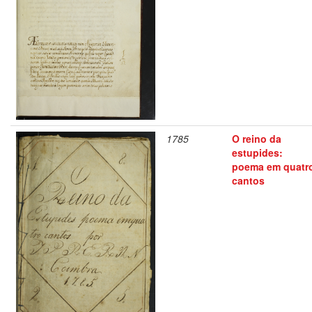
1785
O reino da
estupides:
poema em quatr
cantos