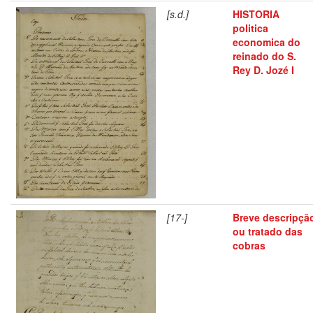
[s.d.]
HISTORIA
politica
economica do
reinado do S.
Rey D. Jozé I
[17-]
Breve descripçã
ou tratado das
cobras