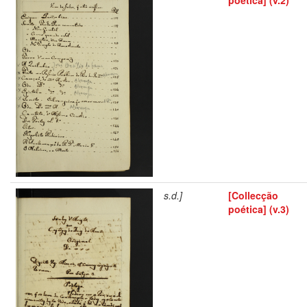
s.d.]
[Collecção
poética] (v.3)