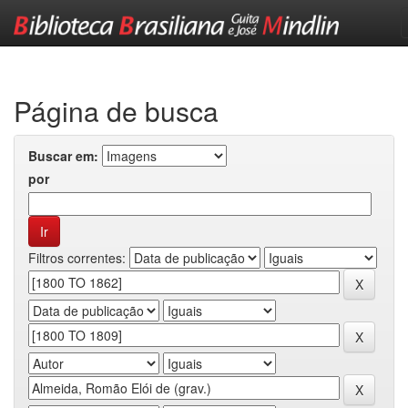
Skip
navigation
Página de busca
Buscar em:
por
Filtros correntes: