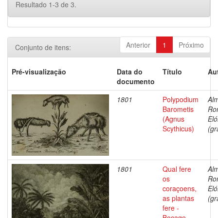
Resultado 1-3 de 3.
Anterior
1
Próximo
Conjunto de itens:
Pré-visualização
Data do
Título
Au
documento
1801
Polypodium
Alm
Barometis
Ro
(Agnus
Eló
Scythicus)
(gr
1801
Qual fere
Alm
os
Ro
coraçoens,
Eló
as plantas
(gr
fere -
Bocage