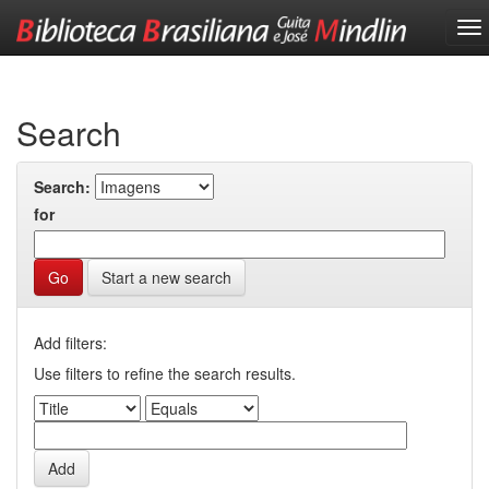
Skip
navigation
Search
Search:
for
Start a new search
Add filters:
Use filters to refine the search results.