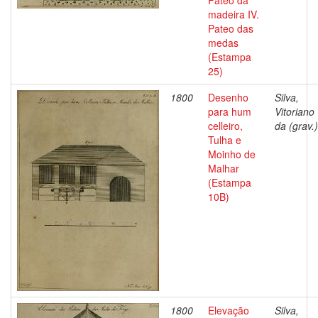
Pateo da
madeira IV.
Pateo das
medas
(Estampa
25)
1800
Desenho
Silva,
para hum
Vitoriano
celleiro,
da (grav.)
Tulha e
Moinho de
Malhar
(Estampa
10B)
1800
Elevação
Silva,