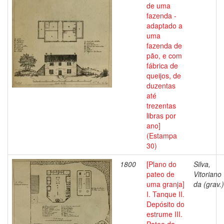
de uma
fazenda -
adaptado a
uma
fazenda de
pão, e com
fábrica de
queijos, de
duzentas
até
trezentas
libras por
ano]
(Estampa
30)
1800
[Plano do
Silva,
pateo de
Vitoriano
uma granja]
da (grav.)
I. Tanque II.
Depósito do
estrume III.