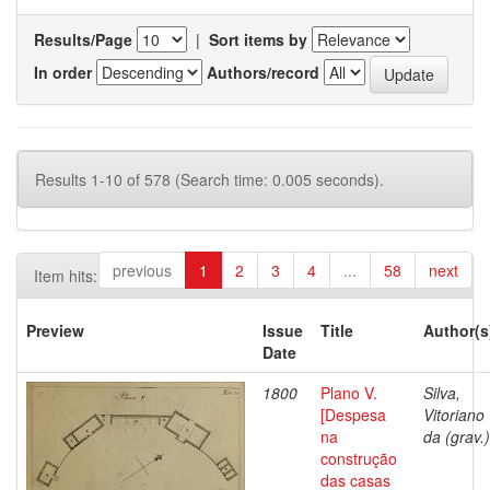
Results/Page
|
Sort items by
In order
Authors/record
Results 1-10 of 578 (Search time: 0.005 seconds).
previous
1
2
3
4
...
58
next
Item hits:
Preview
Issue
Title
Author(s
Date
1800
Plano V.
Silva,
[Despesa
Vitoriano
na
da (grav.)
construção
das casas