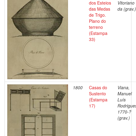
dos Esteios
Vitoriano
das Medas
da (grav.)
de Trigo.
Plano do
terreno
(Estampa
33)
1800
Casas do
Viana,
Sustento
Manuel
(Estampa
Luís
17)
Rodrigue
1770-?
(grav.)