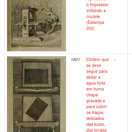
o Impressor
voltando a
cruzela
(Estampa
20)]
1801
[Ordem que
-
se deve
seguir para
deitar a
agua forte
em huma
chapa
gravada e
para cobrir
os traços
delicados
das luzes,
dos longes