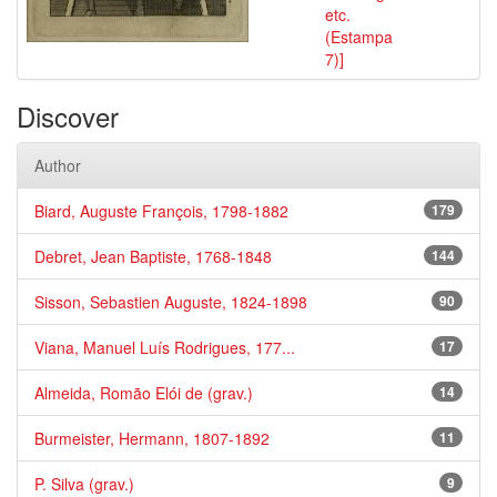
etc.
(Estampa
7)]
Discover
Author
Biard, Auguste François, 1798-1882
179
Debret, Jean Baptiste, 1768-1848
144
Sisson, Sebastien Auguste, 1824-1898
90
Viana, Manuel Luís Rodrigues, 177...
17
Almeida, Romão Elói de (grav.)
14
Burmeister, Hermann, 1807-1892
11
P. Silva (grav.)
9