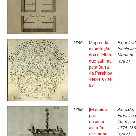
1799
Mappa da
Figueired
exportação
Inácio Jo
dos effeitos
Maria de
que sahirão
(grav.)
pela Barra
da Parahiba
desde 87 té
97
1799
[Máquina
Almeida,
para
Francisco
ensacar
Tomás de
algodão
1778-18
(Estampa
(grav.)