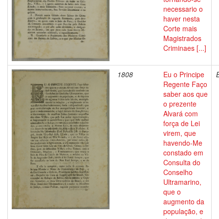
necessario o
haver nesta
Corte mais
Magistrados
Criminaes [...]
1808
Eu o Principe
Regente Faço
saber aos que
o prezente
Alvará com
força de Lei
virem, que
havendo-Me
constado em
Consulta do
Conselho
Ultramarino,
que o
augmento da
população, e