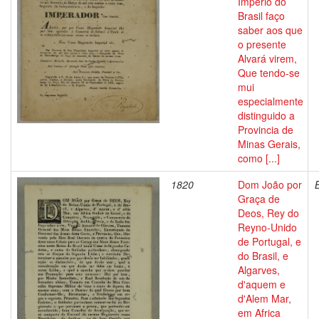
Imperio do
Brasil faço
saber aos que
o presente
Alvará virem,
Que tendo-se
mui
especialmente
distinguido a
Provincia de
Minas Gerais,
como [...]
1820
Dom João por
Graça de
Deos, Rey do
Reyno-Unido
de Portugal, e
do Brasil, e
Algarves,
d'aquem e
d'Alem Mar,
em Africa