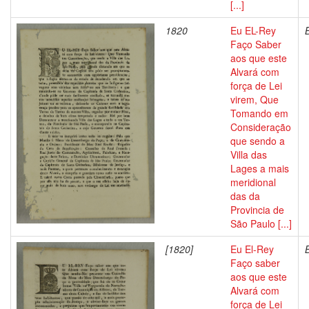
[...]
1820
Eu EL-Rey
Faço Saber
aos que este
Alvará com
força de Lei
virem, Que
Tomando em
Consideração
que sendo a
Villa das
Lages a mais
meridional
das da
Provincia de
São Paulo [...]
[1820]
Eu El-Rey
Faço saber
aos que este
Alvará com
força de Lei