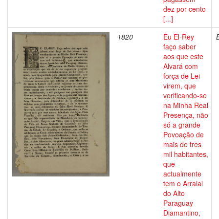
dez por cento
[...]
1820
Eu El-Rey
faço saber
aos que este
Alvará com
força de Lei
virem, que
verificando-se
na Minha Real
Presença, não
só a grande
Povoação de
mais de tres
mil habitantes,
que
actualmente
tem o Arraial
do Alto
Paraguay
Diamantino,