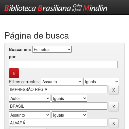
Skip
navigation
Página de busca
Buscar em:
por
Filtros correntes: