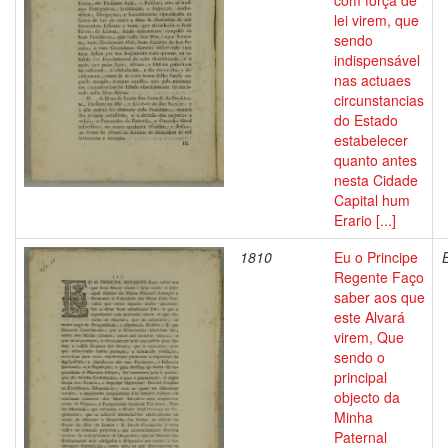
com força de
lei virem, que
sendo
indispensável
nas actuaes
circunstancias
do Estado
estabelecer
quanto antes
nesta Cidade
Capital hum
Erario [...]
1810
Eu o Principe
Regente Faço
saber aos que
este Alvará
virem, Que
sendo o
principal
objecto da
Minha
Paternal