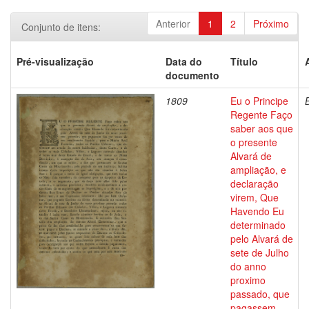
Anterior
1
2
Próximo
Conjunto de itens:
Pré-visualização
Data do
Título
documento
1809
Eu o Principe
Regente Faço
saber aos que
o presente
Alvará de
ampliação, e
declaração
virem, Que
Havendo Eu
determinado
pelo Alvará de
sete de Julho
do anno
proximo
passado, que
pagassem