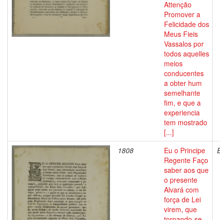
Attenção
Promover a
Felicidade dos
Meus Fieis
Vassalos por
todos aquelles
meios
conducentes
a obter hum
semelhante
fim, e que a
experiencia
tem mostrado
[...]
1808
Eu o Principe
Regente Faço
saber aos que
o presente
Alvará com
força de Lei
virem, que
tornando-se