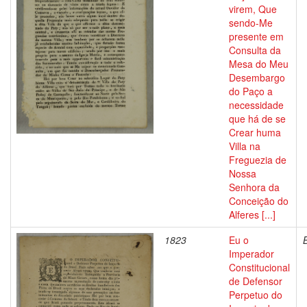
virem, Que
sendo-Me
presente em
Consulta da
Mesa do Meu
Desembargo
do Paço a
necessidade
que há de se
Crear huma
Villa na
Freguezia de
Nossa
Senhora da
Conceição do
Alferes [...]
1823
Eu o
Imperador
Constitucional
de Defensor
Perpetuo do