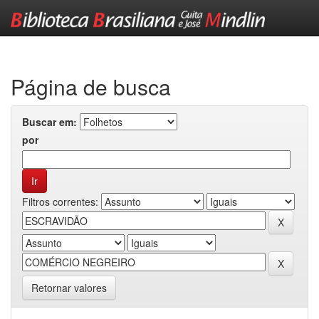
Skip
navigation
Página de busca
Buscar em:
por
Filtros correntes:
Retornar valores