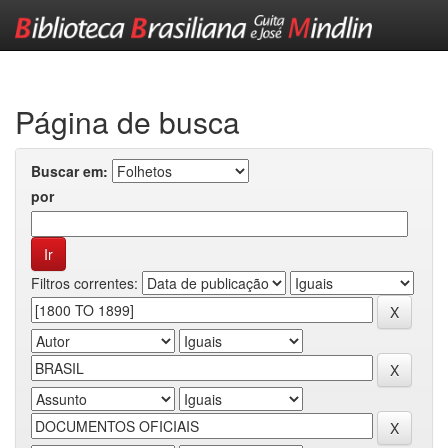
Skip
navigation
Página de busca
Buscar em:
por
Filtros correntes: