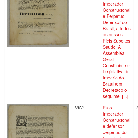
Imperador
Constitucional,
e Perpetuo
Defensor do
Brasil, a todos
os nossos
Fieis Subditos
Saude. A
Assembléa
Geral
Constituinte e
Legislativa do
Imperio do
Brasil tem
Decretado o
seguinte. [...]
1823
Eu o
Imperador
Constitucional,
e defensor
perpetuo do