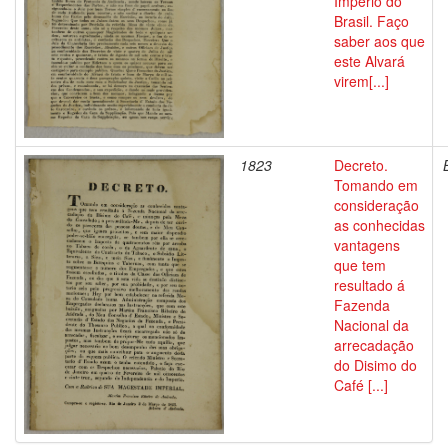
Imperio do
Brasil. Faço
saber aos que
este Alvará
virem[...]
1823
Decreto.
Tomando em
consideração
as conhecidas
vantagens
que tem
resultado á
Fazenda
Nacional da
arrecadação
do Disimo do
Café [...]