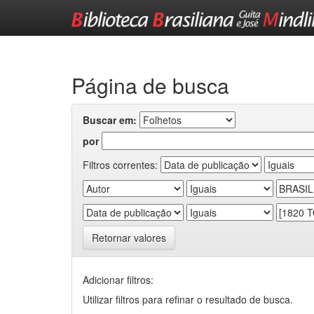
Skip
navigation
Página de busca
Buscar em:
por
Filtros correntes:
Retornar valores
Adicionar filtros:
Utilizar filtros para refinar o resultado de busca.