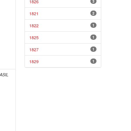
1826
3
1821
2
1822
1
1825
1
1827
1
1829
1
ASIL