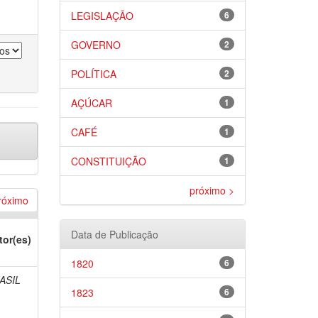
LEGISLAÇÃO
6
GOVERNO
2
POLÍTICA
2
AÇÚCAR
1
CAFÉ
1
CONSTITUIÇÃO
1
próximo >
róximo
Data de Publicação
tor(es)
1820
6
ASIL
1823
6