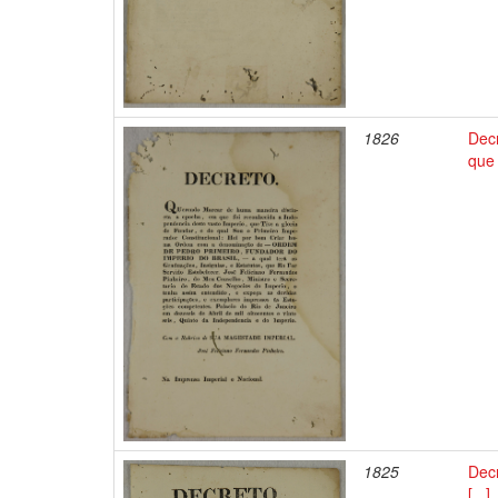
1826
Dec
que 
1825
Dec
[...]