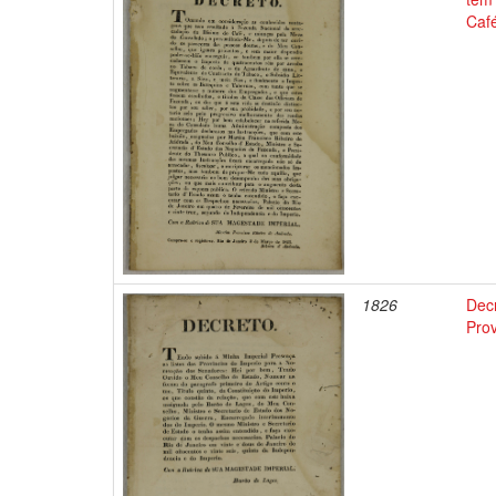
Café
1826
Decr
Pro