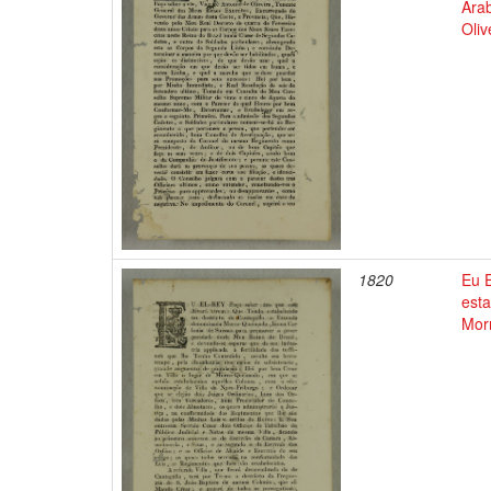
Arab
Oliv
1820
Eu 
est
Mor