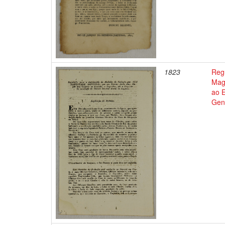
1823
Regu
Mage
ao 
Gen