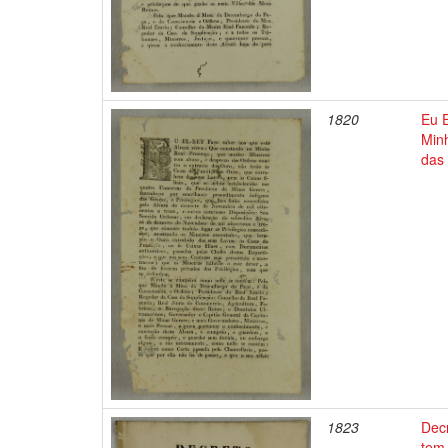
1820
Eu 
Min
das 
1823
Dec
tem