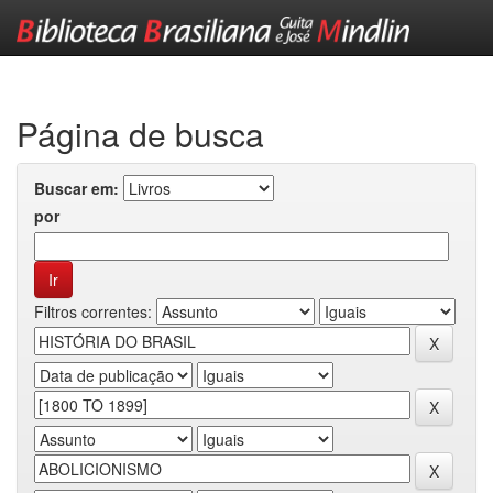
Skip
navigation
Página de busca
Buscar em:
por
Filtros correntes: