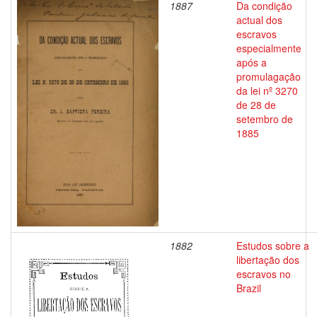
1887
Da condição
actual dos
escravos
especialmente
após a
promulagação
da lei nº 3270
de 28 de
setembro de
1885
1882
Estudos sobre a
libertação dos
escravos no
Brazil