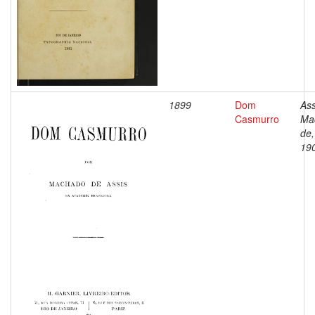
1899
Dom
Ass
Casmurro
Ma
de,
19