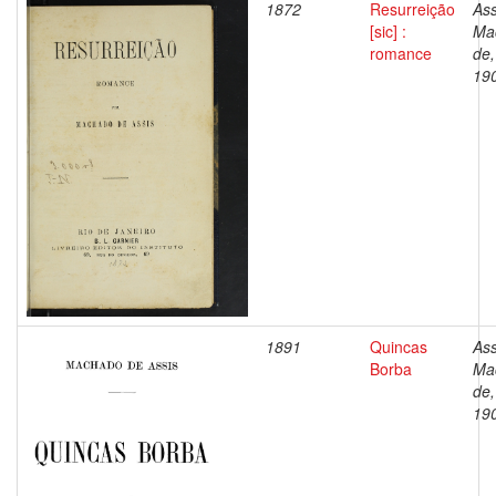
1872
Resurreição
Ass
[sic] :
Ma
romance
de,
19
1891
Quincas
Ass
Borba
Ma
de,
19