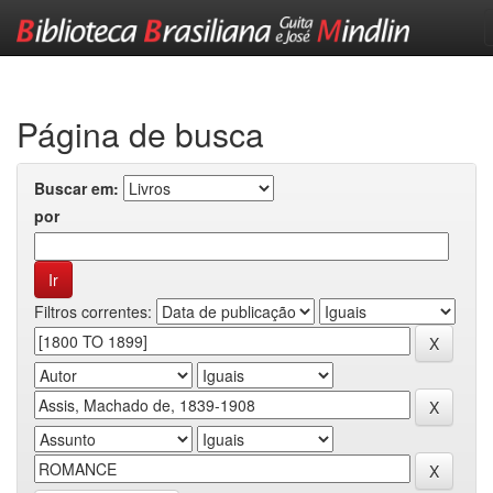
Skip
navigation
Página de busca
Buscar em:
por
Filtros correntes: