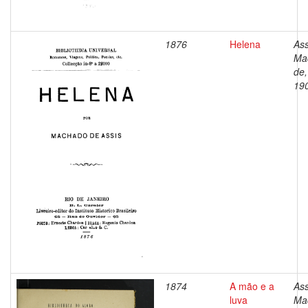
1876
Helena
Ass
Ma
de,
19
1874
A mão e a
Ass
luva
Ma