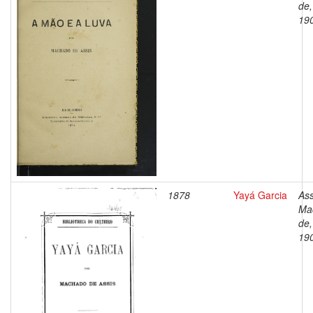
de,
19
1878
Yayá Garcia
Ass
Ma
de,
19