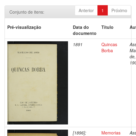
Anterior
1
Próximo
Conjunto de itens:
Pré-visualização
Data do
Título
Au
documento
1891
Quincas
Ass
Borba
Ma
de,
19
[1896];
Memorias
Ass