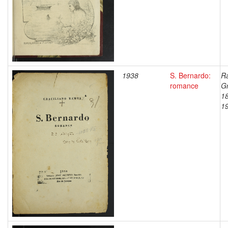
1938
S. Bernardo:
R
romance
Gr
1
1