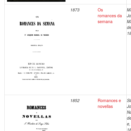
1873
Os
M
romances da
J
semana
M
de
1
1852
Romances e
Si
novellas
J
No
d
e,
1