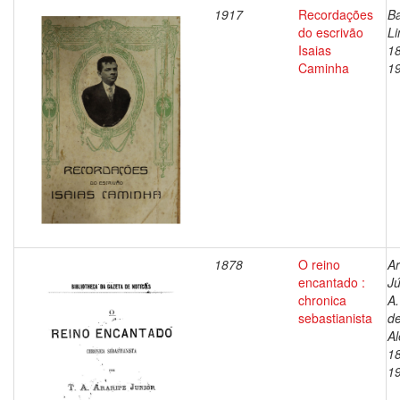
1917
Recordações
Ba
do escrivão
Li
Isaias
1
Caminha
1
1878
O reino
Ar
encantado :
Jú
chronica
A.
sebastianista
d
Al
1
1