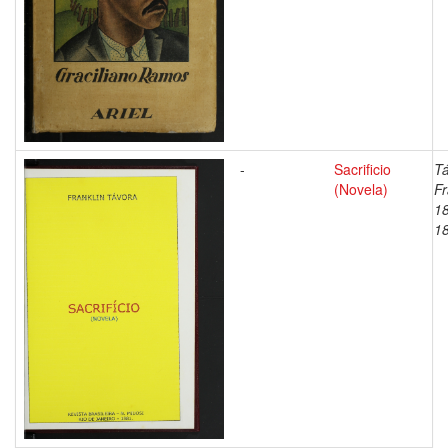
-
Sacrificio
Tá
(Novela)
Fr
1
1