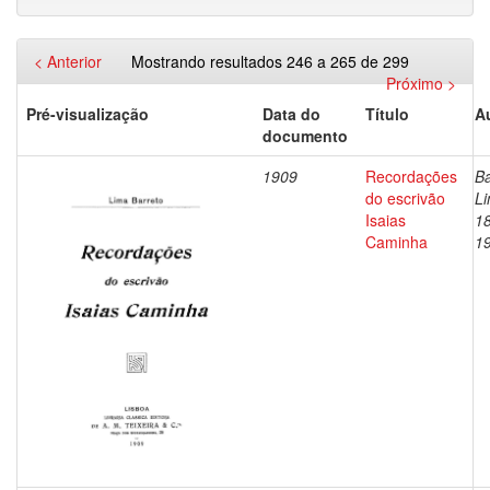
< Anterior
Mostrando resultados 246 a 265 de 299
Próximo >
Pré-visualização
Data do
Título
A
documento
1909
Recordações
Ba
do escrivão
Li
Isaias
1
Caminha
1