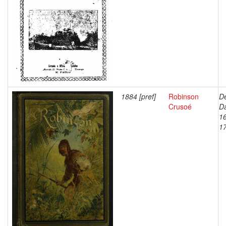
1884 [pref]
Robinson
De
Crusoé
Da
1
1