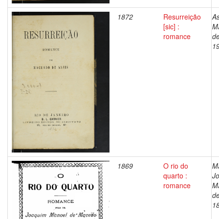
1872
Resurreição
As
[sic] :
M
romance
de
1
1869
O rio do
M
quarto :
J
romance
M
de
1