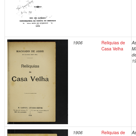
1906
Reliquias de
As
Casa Velha
M
de
1
1906
Reliquias de
As