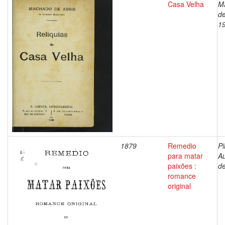
Casa Velha
M
de
1
1879
Remedio
Pi
para matar
A
paixões :
d
romance
original