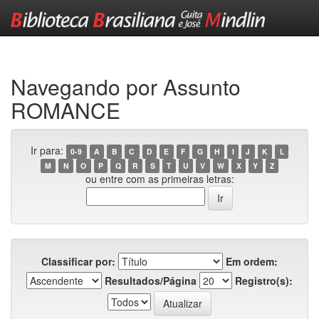
Skip
navigation
Navegando por Assunto
ROMANCE
Ir para:
0-9
A
B
C
D
E
F
G
H
I
J
K
L
M
N
O
P
Q
R
S
T
U
V
W
X
Y
Z
ou entre com as primeiras letras:
Classificar por:
Em ordem:
Resultados/Página
Registro(s):