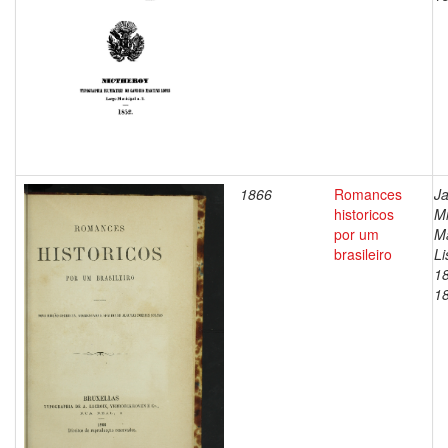
1866
Romances
Ja
historicos
Mi
por um
M
brasileiro
Li
1
1