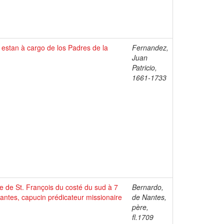
e estan à cargo de los Padres de la
Fernandez,
Juan
Patricio,
1661-1733
uve de St. François du costé du sud à 7
Bernardo,
antes, capucin prédicateur missionaire
de Nantes,
père,
fl.1709