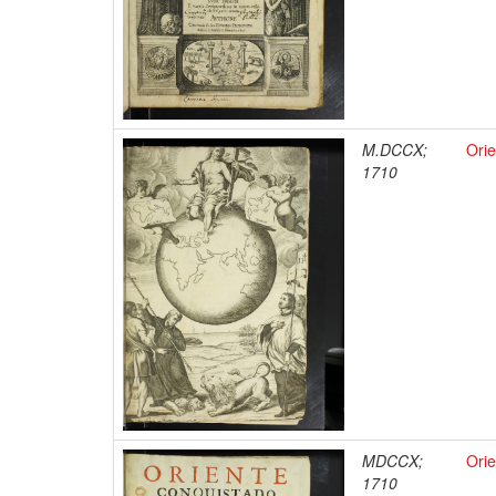
M.DCCX;
Orie
1710
MDCCX;
Orie
1710