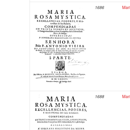
1686
Mari
1688
Mari