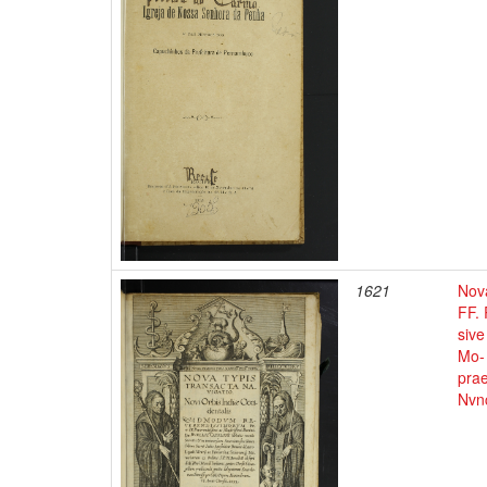
1621
Nova
FF. 
sive
Mo- 
prae
Nvnc