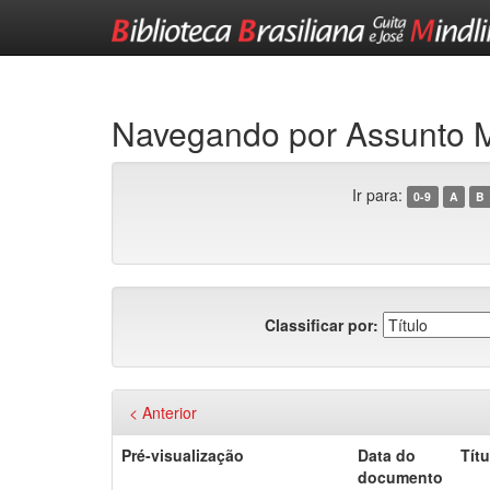
Skip
navigation
Navegando por Assunto
Ir para:
0-9
A
B
Classificar por:
< Anterior
Pré-visualização
Data do
Títu
documento