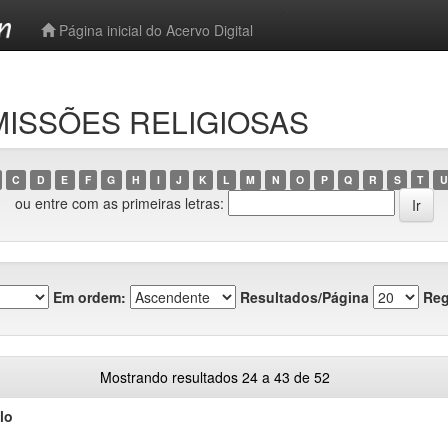
-->
Página inicial do Acervo Digital
 MISSÕES RELIGIOSAS
C
D
E
F
G
H
I
J
K
L
M
N
O
P
Q
R
S
T
U
ou entre com as primeiras letras:
Em ordem:
Resultados/Página
Reg
Mostrando resultados 24 a 43 de 52
lo