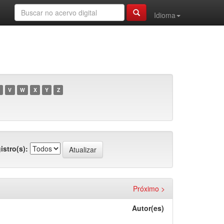
Idioma
V
W
X
Y
Z
istro(s):
Próximo >
Autor(es)