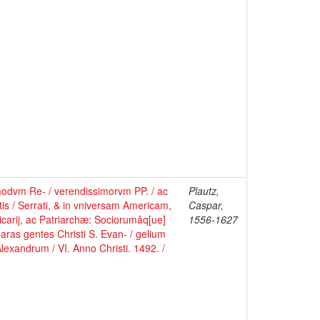
Admodvm Re- / verendissimorvm PP. / ac
Plautz,
tis / Serrati, & in vniversam Americam,
Caspar,
arij, ac Patriarchæ: Sociorumâq[ue]
1556-1627
aras gentes Christi S. Evan- / gelium
exandrum / VI. Anno Christi. 1492. /