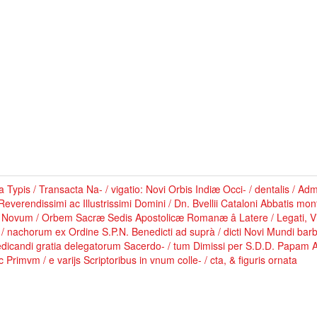
 Typis / Transacta Na- / vigatio: Novi Orbis Indiæ Occi- / dentalis / 
Reverendissimi ac Illustrissimi Domini / Dn. Bvellii Cataloni Abbatis mon
 Novum / Orbem Sacræ Sedis Apostolicæ Romanæ â Latere / Legati, Vic
/ nachorum ex Ordine S.P.N. Benedicti ad suprà / dicti Novi Mundi barb
dicandi gratia delegatorum Sacerdo- / tum Dimissi per S.D.D. Papam Al
 Primvm / e varijs Scriptoribus in vnum colle- / cta, & figuris ornata