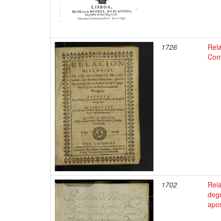
1726
Rela
Com
1702
Rela
degr
apos