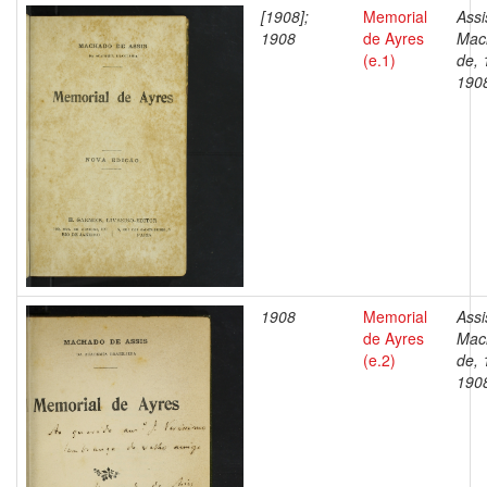
[1908];
Memorial
Assi
1908
de Ayres
Mac
(e.1)
de, 
190
1908
Memorial
Assi
de Ayres
Mac
(e.2)
de, 
190