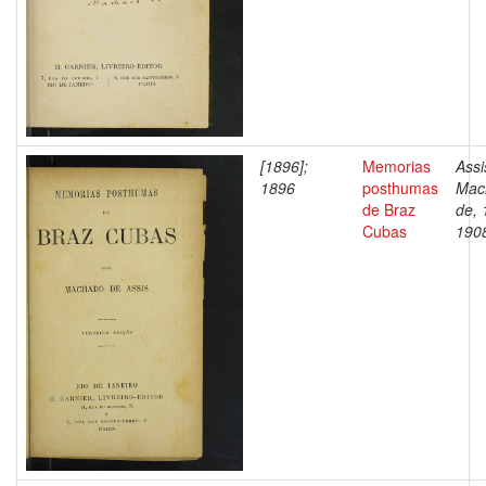
[1896];
Memorias
Assi
1896
posthumas
Mac
de Braz
de, 
Cubas
190