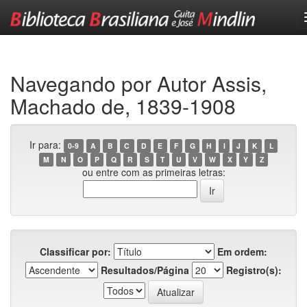
Skip
navigation
Navegando por Autor Assis,
Machado de, 1839-1908
Ir para:
0-9
A
B
C
D
E
F
G
H
I
J
K
L
M
N
O
P
Q
R
S
T
U
V
W
X
Y
Z
ou entre com as primeiras letras:
Classificar por:
Em ordem:
Resultados/Página
Registro(s):