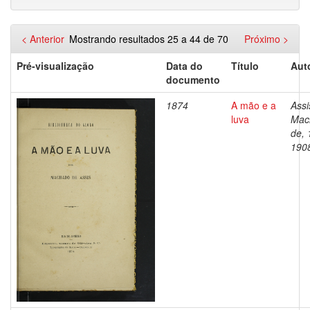
< Anterior
Mostrando resultados 25 a 44 de 70
Próximo >
Pré-visualização
Data do
Título
Aut
documento
1874
A mão e a
Assi
luva
Mac
de, 
190