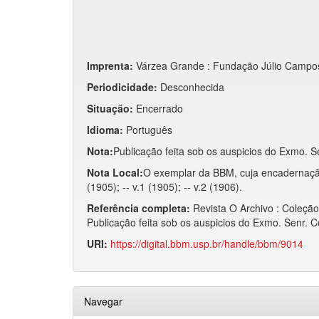
Imprenta:
Várzea Grande : Fundação Júlio Campos
Periodicidade:
Desconhecida
Situação:
Encerrado
Idioma:
Português
Nota:
Publicação feita sob os auspicios do Exmo. S
Nota Local:
O exemplar da BBM, cuja encadernação
(1905); -- v.1 (1905); -- v.2 (1906).
Referência completa:
Revista O Archivo : Coleçã
Publicação feita sob os auspicios do Exmo. Senr. 
URI:
https://digital.bbm.usp.br/handle/bbm/9014
Navegar