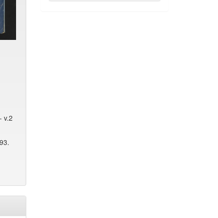
 v.2
93.