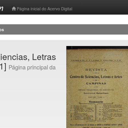
-->
Página inicial do Acervo Digital
os
iencias, Letras
[1]
Página principal da