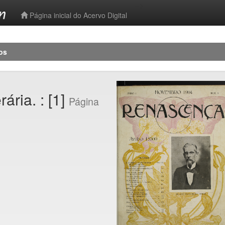
-->
Página inicial do Acervo Digital
os
ária. : [1]
Página