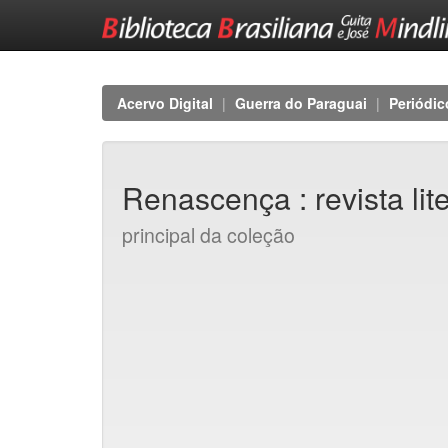
Skip
navigation
Acervo Digital
Guerra do Paraguai
Periódic
Renascença : revista liter
principal da coleção