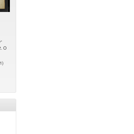
y”
2. O
1)