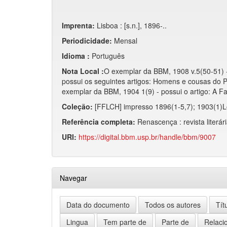
Imprenta:
Lisboa : [s.n.], 1896-..
Periodicidade:
Mensal
Idioma :
Português
Nota Local :
O exemplar da BBM, 1908 v.5(50-51)
possui os seguintes artigos: Homens e cousas do P
exemplar da BBM, 1904 1(9) - possui o artigo: A F
Coleção:
[FFLCH] impresso 1896(1-5,7); 1903(1)L
Referência completa:
Renascença : revista literári
URI:
https://digital.bbm.usp.br/handle/bbm/9007
Navegar