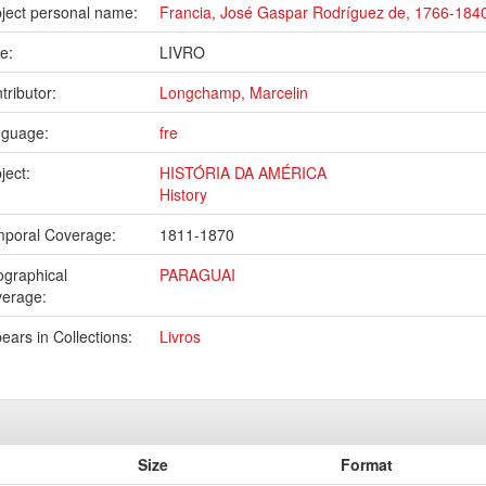
ject personal name:
Francia, José Gaspar Rodríguez de, 1766-184
pe:
LIVRO
tributor:
Longchamp, Marcelin
nguage:
fre
ject:
HISTÓRIA DA AMÉRICA
History
poral Coverage:
1811-1870
graphical
PARAGUAI
verage:
ears in Collections:
Livros
Size
Format