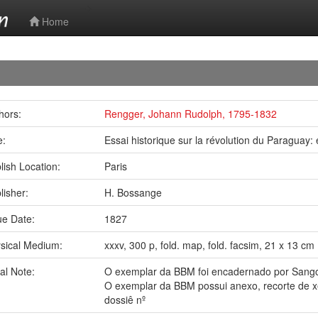
-->
Home
hors:
Rengger, Johann Rudolph, 1795-1832
le:
Essai historique sur la révolution du Paraguay:
lish Location:
Paris
lisher:
H. Bossange
ue Date:
1827
sical Medium:
xxxv, 300 p, fold. map, fold. facsim, 21 x 13 cm
al Note:
O exemplar da BBM foi encadernado por Sangors
O exemplar da BBM possui anexo, recorte de xer
dossiê nº