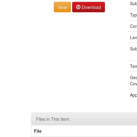
Sub
Download
Ty
Con
La
Sub
Tem
Geo
Co
App
Files in This Item:
File