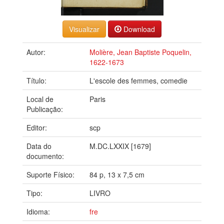
Download
Autor:
Molière, Jean Baptiste Poquelin,
1622-1673
Título:
L'escole des femmes, comedie
Local de
Paris
Publicação:
Editor:
scp
Data do
M.DC.LXXIX [1679]
documento:
Suporte Físico:
84 p, 13 x 7,5 cm
Tipo:
LIVRO
Idioma:
fre