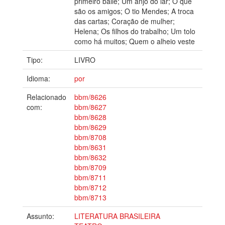
primeiro baile; Um anjo do lar; O que
são os amigos; O tio Mendes; A troca
das cartas; Coração de mulher;
Helena; Os filhos do trabalho; Um tolo
como há muitos; Quem o alheio veste
Tipo:
LIVRO
Idioma:
por
Relacionado
bbm/8626
com:
bbm/8627
bbm/8628
bbm/8629
bbm/8708
bbm/8631
bbm/8632
bbm/8709
bbm/8711
bbm/8712
bbm/8713
Assunto:
LITERATURA BRASILEIRA