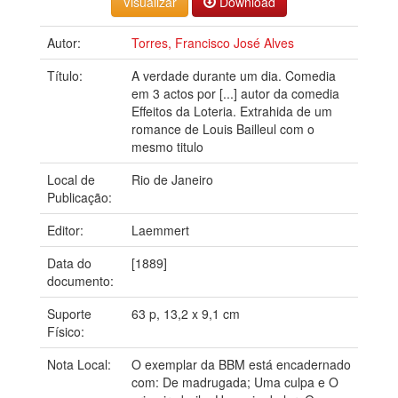
Visualizar
Download
Autor:
Torres, Francisco José Alves
Título:
A verdade durante um dia. Comedia
em 3 actos por [...] autor da comedia
Effeitos da Loteria. Extrahida de um
romance de Louis Bailleul com o
mesmo titulo
Local de
Rio de Janeiro
Publicação:
Editor:
Laemmert
Data do
[1889]
documento:
Suporte
63 p, 13,2 x 9,1 cm
Físico:
Nota Local:
O exemplar da BBM está encadernado
com: De madrugada; Uma culpa e O