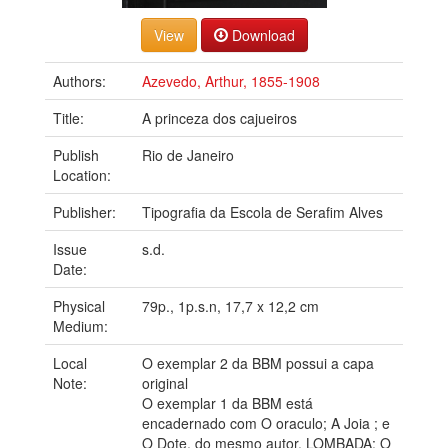
Download
Authors:
Azevedo, Arthur, 1855-1908
Title:
A princeza dos cajueiros
Publish
Rio de Janeiro
Location:
Publisher:
Tipografia da Escola de Serafim Alves
Issue
s.d.
Date:
Physical
79p., 1p.s.n, 17,7 x 12,2 cm
Medium:
Local
O exemplar 2 da BBM possui a capa
Note:
original
O exemplar 1 da BBM está
encadernado com O oraculo; A Joia ; e
O Dote, do mesmo autor. LOMBADA: O