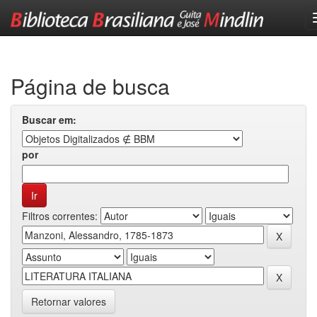
Skip
navigation
Página de busca
Buscar em:
por
Filtros correntes:
Retornar valores