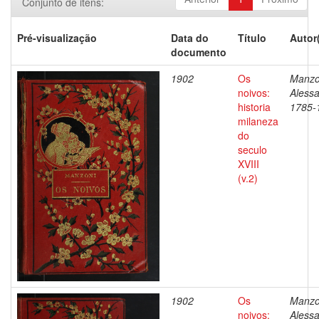
Conjunto de itens:
Pré-visualização
Data do
Título
Autor
documento
1902
Os
Manzo
noivos:
Alessa
historia
1785-
milaneza
do
seculo
XVIII
(v.2)
1902
Os
Manzo
noivos:
Alessa