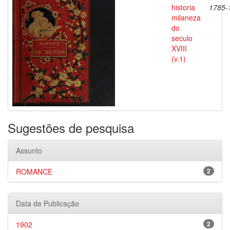
historia
1785-
milaneza
do
seculo
XVIII
(v.1)
Sugestões de pesquisa
Assunto
ROMANCE
2
Data de Publicação
1902
2