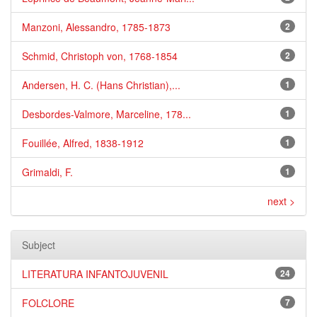
Manzoni, Alessandro, 1785-1873
2
Schmid, Christoph von, 1768-1854
2
Andersen, H. C. (Hans Christian),...
1
Desbordes-Valmore, Marceline, 178...
1
Fouillée, Alfred, 1838-1912
1
Grimaldi, F.
1
next >
Subject
LITERATURA INFANTOJUVENIL
24
FOLCLORE
7