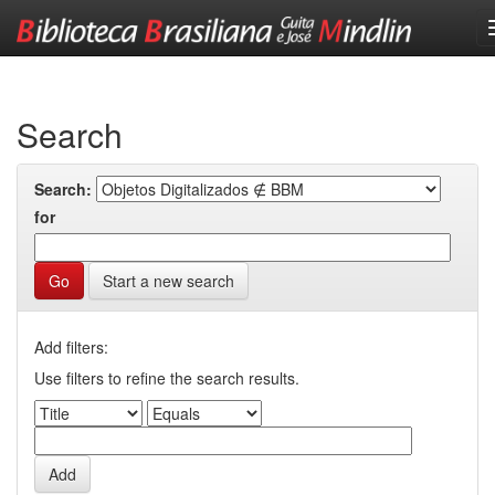
Skip
navigation
Search
Search:
for
Start a new search
Add filters:
Use filters to refine the search results.