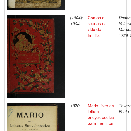
[1904];
Contos e
Desbo
1904
scenas da
Valmor
vida de
Marcel
familia
1786-
1870
Mario, livro de
Tavare
leitura
Paulo
encyclopedica
para meninos