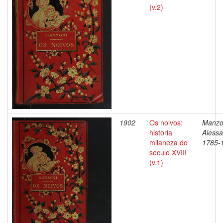
(v.2)
1902
Os noivos:
Manzo
historia
Alessa
milaneza do
1785-
seculo XVIII
(v.1)