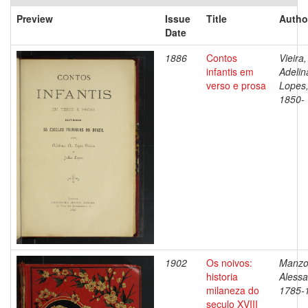
Preview
Issue
Title
Autho
Date
1886
Contos
Vieira,
infantis em
Adelin
verso e prosa
Lopes
1850-
1902
Os noivos:
Manzo
historia
Alessa
milaneza do
1785-
seculo XVIII