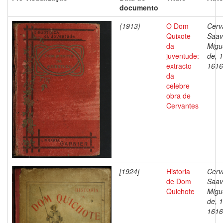
documento
(1913)
O Dom
Cerv
Quixote
Saav
da
Migu
juventude:
de, 
extracto
1616
da
celebre
obra de
Cervantes
[1924]
Historia
Cerv
de Dom
Saav
Quichote
Migu
de, 
1616