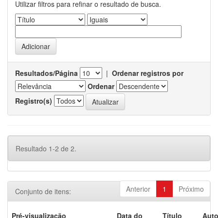
Utilizar filtros para refinar o resultado de busca.
Resultados/Página
|
Ordenar registros por
Ordenar
Registro(s)
Resultado 1-2 de 2.
Anterior
1
Próximo
Conjunto de itens:
Pré-visualização
Data do
Título
Auto