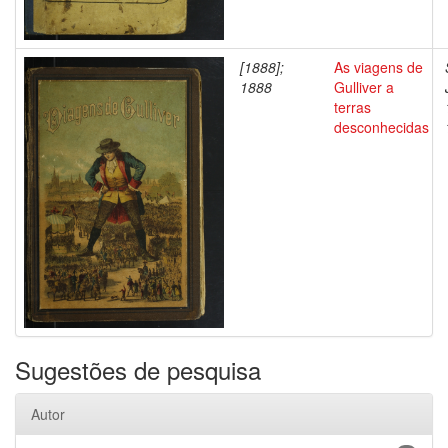
[1888];
As viagens de
1888
Gulliver a
terras
desconhecidas
Sugestões de pesquisa
Autor