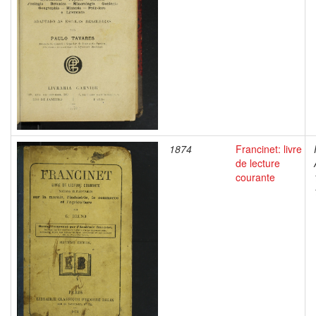
1874
Francinet: livre
de lecture
courante