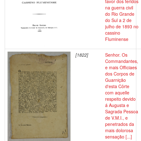
favor dos feridos
na guerra civil
do Rio Grande
do Sul a 2 de
julho de 1893 no
cassino
Fluminense
[1822]
Senhor. Os
Commandantes,
e mais Officiaes
dos Corpos de
Guarnição
d'esta Côrte
com aquelle
respeito devido
á Augusta e
Sagrada Pessoa
de V.M.I., e
penetrados da
mais dolorosa
sensação [...]