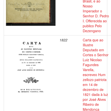
Brasil, e ao
Nosso
Imperador o
Senhor D. Pedro
I. Offerecida ao
publico Pelo
Dezengano
1822
Carta que ao
Illustre
Deputado em
Cortes o Senhor
Luiz Nicolao
Fagundes
Varella,
escreveo Hum
zellozo patriota
em 14 de
dezembro de
1821 dada à luz
por José Alves
Ribeiro de
Mendonça