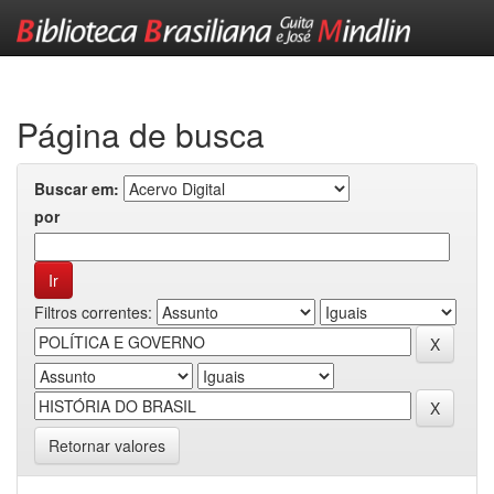
Skip
navigation
Página de busca
Buscar em:
por
Filtros correntes:
Retornar valores