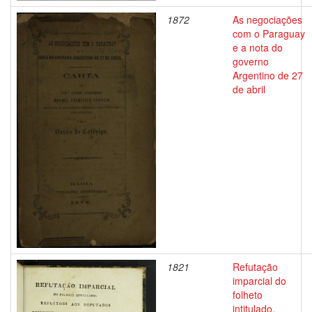
1872
As negociações
com o Paraguay
e a nota do
governo
Argentino de 27
de abril
1821
Refutação
imparcial do
folheto
intitulado,