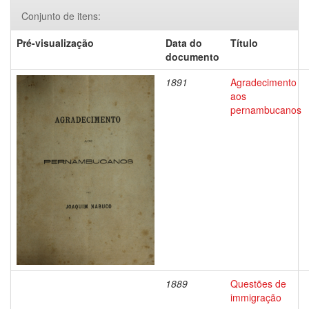
Conjunto de itens:
Pré-visualização
Data do
Título
documento
1891
Agradecimento
aos
pernambucanos
1889
Questões de
immigração