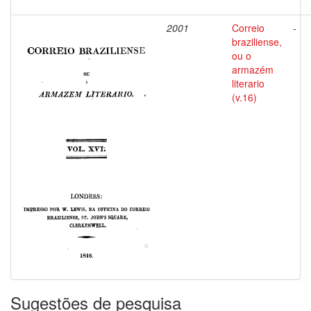
2001
Correio
-
braziliense,
ou o
armazém
literario
(v.16)
Sugestões de pesquisa