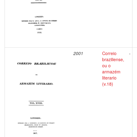
2001
Correio
-
braziliense,
ou o
armazém
literario
(v.18)