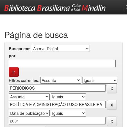
Skip
navigation
Página de busca
Buscar em:
por
Filtros correntes: