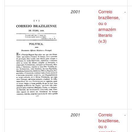
2001
Correio
-
braziliense,
ou o
armazém
literario
(v.3)
2001
Correio
-
braziliense,
ou o