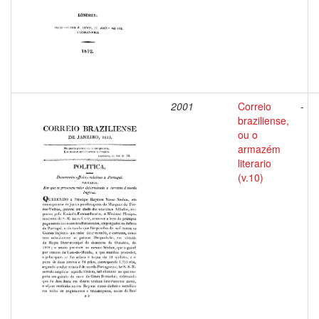
2001
Correio
-
braziliense,
ou o
armazém
literario
(v.10)