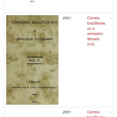
2001
Correio
-
braziliense,
ou o
armazém
literario
(v.5)
2001
Correio
-