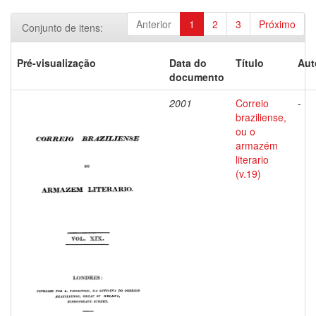
Anterior
1
2
3
Próximo
Conjunto de itens:
Pré-visualização
Data do
Título
Aut
documento
2001
Correio
-
braziliense,
ou o
armazém
literario
(v.19)