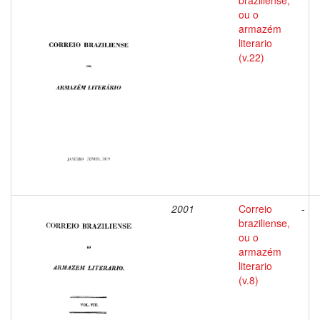
braziliense,
ou o
armazém
literario
(v.22)
2001
Correio
-
braziliense,
ou o
armazém
literario
(v.8)