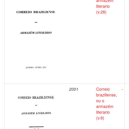
armazém
literario
(v.28)
2001
Correio
-
braziliense,
ou o
armazém
literario
(v.9)