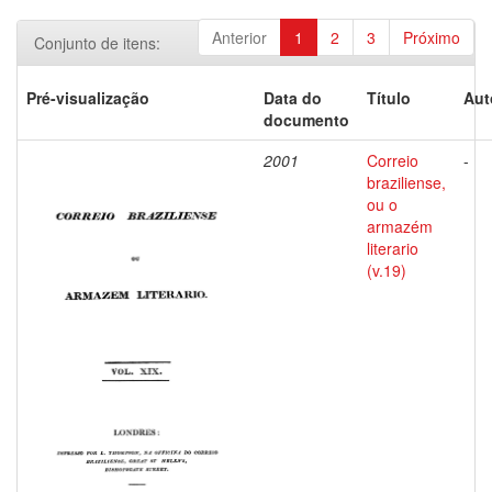
Anterior
1
2
3
Próximo
Conjunto de itens:
Pré-visualização
Data do
Título
Aut
documento
2001
Correio
-
braziliense,
ou o
armazém
literario
(v.19)