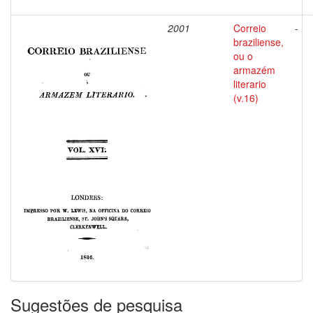
2001
Correio
-
braziliense,
ou o
armazém
literario
(v.16)
Sugestões de pesquisa