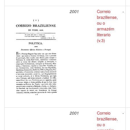
2001
Correio
-
braziliense,
ou o
armazém
literario
(v.3)
2001
Correio
-
braziliense,
ou o