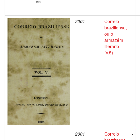
2001
Correio
-
braziliense,
ou o
armazém
literario
(v.5)
2001
Correio
-