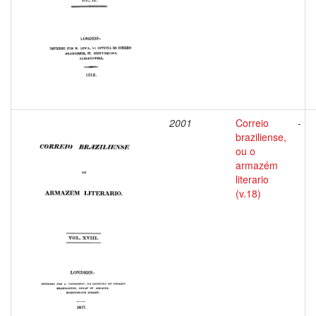
2001
Correio
-
braziliense,
ou o
armazém
literario
(v.18)