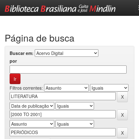
Skip
navigation
Página de busca
Buscar em:
por
Filtros correntes: