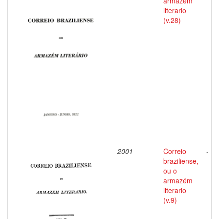
armazém
literario
(v.28)
2001
Correio
-
braziliense,
ou o
armazém
literario
(v.9)