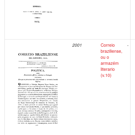
2001
Correio
-
braziliense,
ou o
armazém
literario
(v.10)