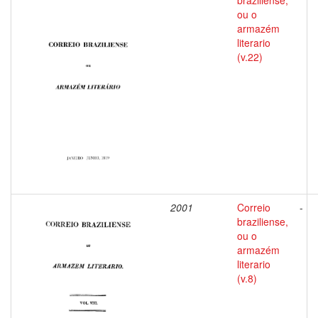
braziliense,
ou o
armazém
literario
(v.22)
2001
Correio
-
braziliense,
ou o
armazém
literario
(v.8)