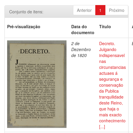
Anterior
1
Próximo
Conjunto de itens:
Pré-visualização
Data do
Título
documento
2 de
Decreto.
Dezembro
Julgando
de 1820
indispensavel
nas
circunstancias
actuaes á
segurança e
conservação
da Publica
tranquilidade
deste Reino,
que haja o
mais exacto
conhecimento
[...]