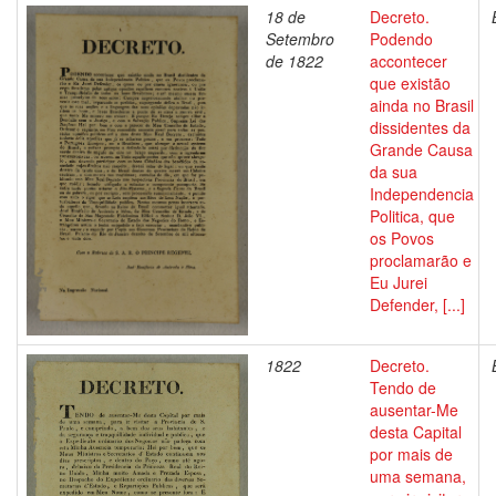
18 de
Decreto.
Setembro
Podendo
de 1822
accontecer
que existão
ainda no Brasil
dissidentes da
Grande Causa
da sua
Independencia
Politica, que
os Povos
proclamarão e
Eu Jurei
Defender, [...]
1822
Decreto.
Tendo de
ausentar-Me
desta Capital
por mais de
uma semana,