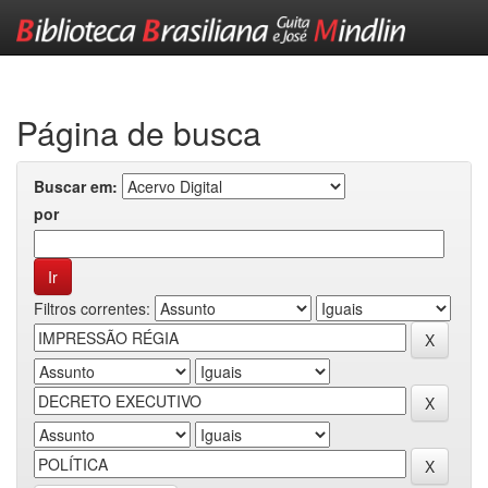
Skip
navigation
Página de busca
Buscar em:
por
Filtros correntes: