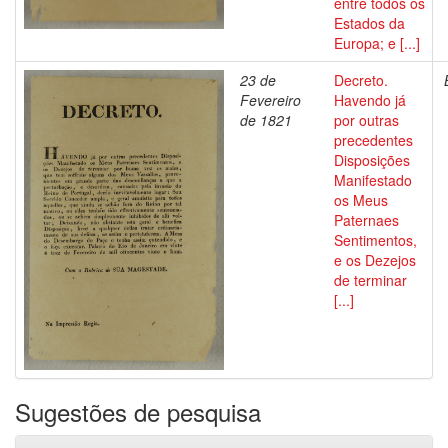
entre todos os
Estados da
Europa; e [...]
23 de
Decreto.
Fevereiro
Havendo já
de 1821
por outras
precedentes
Disposições
Manifestado
os Meus
Paternaes
Sentimentos,
e os Dezejos
de terminar
[...]
Sugestões de pesquisa