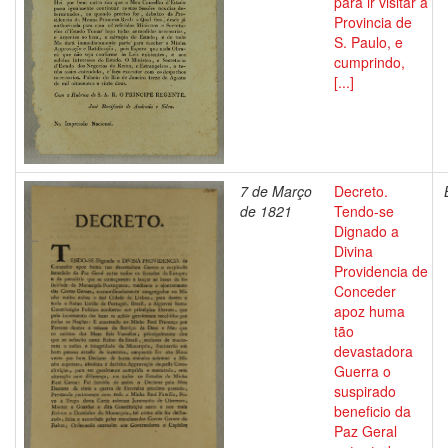
para ir visitar a
Provincia de
S. Paulo, e
cumprindo,
[...]
7 de Março
Decreto.
de 1821
Tendo-se
Dignado a
Divina
Providencia de
Conceder
apoz huma
tão
devastadora
Guerra o
suspirado
beneficio da
Paz Geral