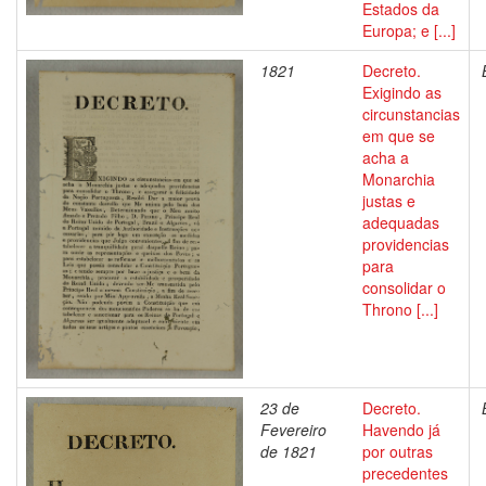
Estados da
Europa; e [...]
1821
Decreto.
Exigindo as
circunstancias
em que se
acha a
Monarchia
justas e
adequadas
providencias
para
consolidar o
Throno [...]
23 de
Decreto.
Fevereiro
Havendo já
de 1821
por outras
precedentes