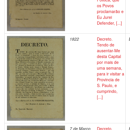
os Povos
proclamarão e
Eu Jurei
Defender, [...]
1822
Decreto.
Tendo de
ausentar-Me
desta Capital
por mais de
uma semana,
para ir visitar a
Provincia de
S. Paulo, e
cumprindo,
[...]
7 de Março
Decreto.