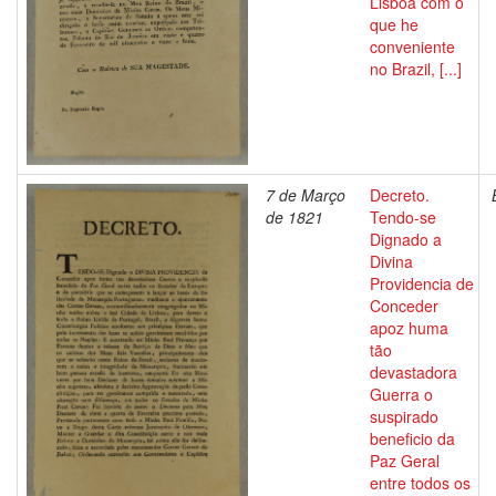
Lisboa com o
que he
conveniente
no Brazil, [...]
7 de Março
Decreto.
de 1821
Tendo-se
Dignado a
Divina
Providencia de
Conceder
apoz huma
tão
devastadora
Guerra o
suspirado
beneficio da
Paz Geral
entre todos os