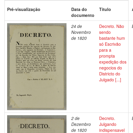
Pré-visualização
Data do
Título
documento
24 de
Decreto. Não
Novembro
sendo
de 1820
bastante hum
só Escrivão
para a
prompta
expedição dos
negocios do
Districto do
Julgado [...]
2 de
Decreto.
Dezembro
Julgando
de 1820
indispensavel