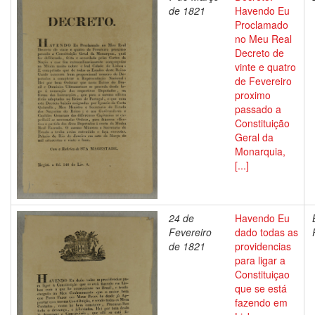
de 1821
Havendo Eu
Proclamado
no Meu Real
Decreto de
vinte e quatro
de Fevereiro
proximo
passado a
Constituição
Geral da
Monarquia,
[...]
24 de
Havendo Eu
Fevereiro
dado todas as
de 1821
providencias
para ligar a
Constituiçao
que se está
fazendo em