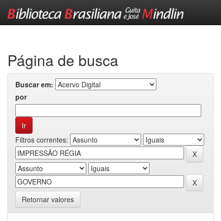
Skip
navigation
Página de busca
Buscar em:
por
Filtros correntes:
Retornar valores