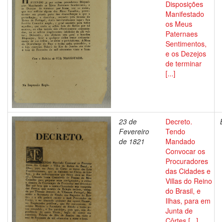
Disposições
Manifestado
os Meus
Paternaes
Sentimentos,
e os Dezejos
de terminar
[...]
23 de
Decreto.
Fevereiro
Tendo
de 1821
Mandado
Convocar os
Procuradores
das Cidades e
Villas do Reino
do Brasil, e
Ilhas, para em
Junta de
Côrtes [...]